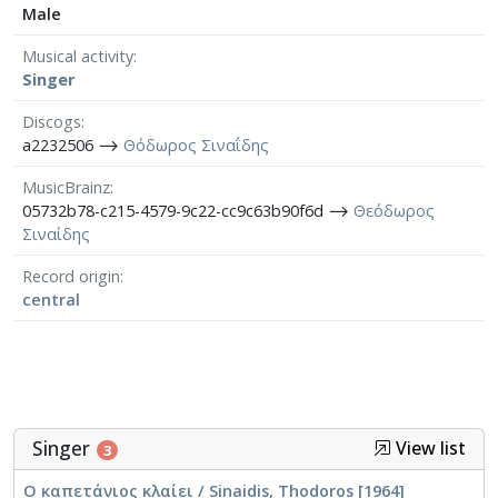
Male
Musical activity
Singer
Discogs
a2232506 ⟶
Θόδωρος Σιναΐδης
MusicBrainz
05732b78-c215-4579-9c22-cc9c63b90f6d ⟶
Θεόδωρος
Σιναίδης
Record origin
central
Singer
View list
3
Ο καπετάνιος κλαίει / Sinaidis, Thodoros [1964]