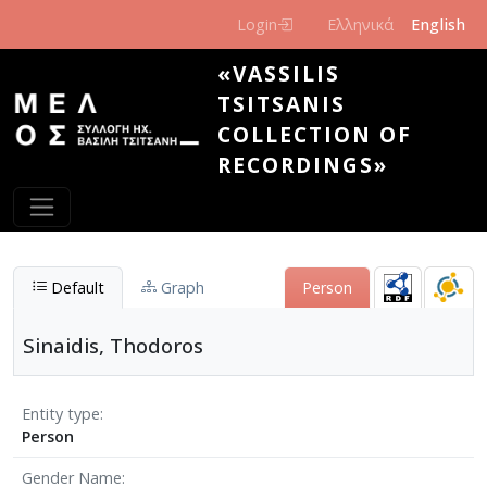
Skip to main content
Login
Ελληνικά
English
«VASSILIS
TSITSANIS
COLLECTION OF
RECORDINGS»
Default
Graph
Person
Sinaidis, Thodoros
Entity type
Person
Gender Name