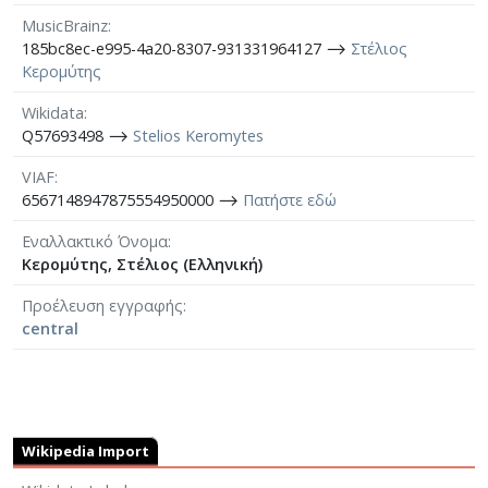
MusicBrainz
185bc8ec-e995-4a20-8307-931331964127 ⟶
Στέλιος
Κερομύτης
Wikidata
Q57693498 ⟶
Stelios Keromytes
VIAF
6567148947875554950000 ⟶
Πατήστε εδώ
Εναλλακτικό Όνομα
Κερομύτης, Στέλιος (Ελληνική)
Προέλευση εγγραφής
central
Wikipedia Import