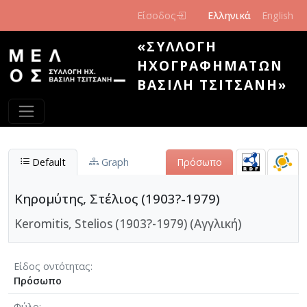
Παράκαμψη προς το κυρίως περιεχόμενο
Είσοδος
Ελληνικά
English
«ΣΥΛΛΟΓΉ
ΗΧΟΓΡΑΦΗΜΆΤΩΝ
ΒΑΣΊΛΗ ΤΣΙΤΣΆΝΗ»
Default
Graph
Πρόσωπο
Κηρομύτης, Στέλιος (1903?-1979)
Keromitis, Stelios (1903?-1979) (Αγγλική)
Είδος οντότητας
Πρόσωπο
Φύλο