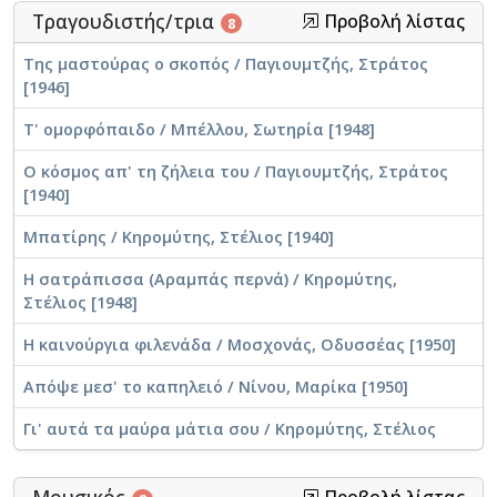
Τραγουδιστής/τρια
Προβολή λίστας
8
Της μαστούρας ο σκοπός / Παγιουμτζής, Στράτος
[1946]
Τ' ομορφόπαιδο / Μπέλλου, Σωτηρία [1948]
Ο κόσμος απ' τη ζήλεια του / Παγιουμτζής, Στράτος
[1940]
Μπατίρης / Κηρομύτης, Στέλιος [1940]
Η σατράπισσα (Αραμπάς περνά) / Κηρομύτης,
Στέλιος [1948]
Η καινούργια φιλενάδα / Μοσχονάς, Οδυσσέας [1950]
Απόψε μεσ' το καπηλειό / Νίνου, Μαρίκα [1950]
Γι' αυτά τα μαύρα μάτια σου / Κηρομύτης, Στέλιος