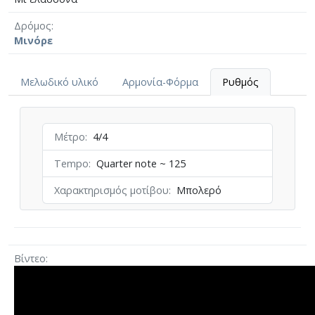
Δρόμος
Μινόρε
Μελωδικό υλικό
Αρμονία-Φόρμα
Ρυθμός
Μέτρο
4/4
Tempo
Quarter note ~ 125
Χαρακτηρισμός μοτίβου
Mπολερό
Βίντεο