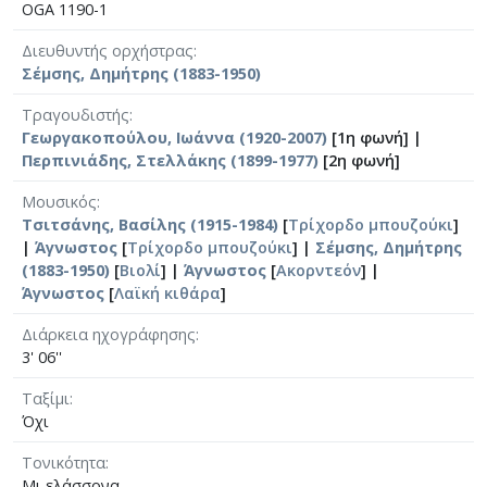
OGA 1190-1
Διευθυντής ορχήστρας
Σέμσης, Δημήτρης (1883-1950)
Τραγουδιστής
Γεωργακοπούλου, Ιωάννα (1920-2007)
[1η φωνή] |
Περπινιάδης, Στελλάκης (1899-1977)
[2η φωνή]
Μουσικός
Τσιτσάνης, Βασίλης (1915-1984)
[
Τρίχορδο μπουζούκι
]
|
Άγνωστος
[
Τρίχορδο μπουζούκι
] |
Σέμσης, Δημήτρης
(1883-1950)
[
Βιολί
] |
Άγνωστος
[
Ακορντεόν
] |
Άγνωστος
[
Λαϊκή κιθάρα
]
Διάρκεια ηχογράφησης
3' 06''
Ταξίμι
Όχι
Τονικότητα
Μι ελάσσονα