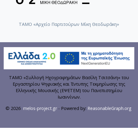
ΤΑΜΟ «Αρχείο Παρτιτούρων Μίκη Θεοδωράκη»
ΤΑΜΟ «Συλλογή Ηχογραφημάτων Βασίλη Τσιτσάνη» του
Εργαστηρίου Ψηφιακής και Έντυπης Τεκμηρίωσης της
Ελληνικής Μουσικής (ΕΨΕΤΕΜ) του Πανεπιστημίου
Ιωαννίνων.
© 2026
melos-project.gr
- Powered by:
ReasonableGraph.org