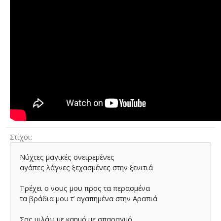
Στίχοι
Νύχτες μαγικές ονειρεμένες
αγάπες λάγνες ξεχασμένες στην ξενιτιά
Τρέχει ο νους μου προς τα περασμένα
τα βράδια μου τ’ αγαπημένα στην Αραπιά
Σας μιλάω με καημό με σπαραγμό