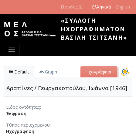
Παράκαμψη προς το κυρίως περιεχόμενο
Είσοδος
Ελληνικά
English
«ΣΥΛΛΟΓΉ
ΗΧΟΓΡΑΦΗΜΆΤΩΝ
ΒΑΣΊΛΗ ΤΣΙΤΣΆΝΗ»
Default
Graph
Ηχογράφηση
Αραπίνες / Γεωργακοπούλου, Ιωάννα [1946]
Είδος οντότητας
Έκφραση
Τύπος περιεχομένου
Ηχογράφηση