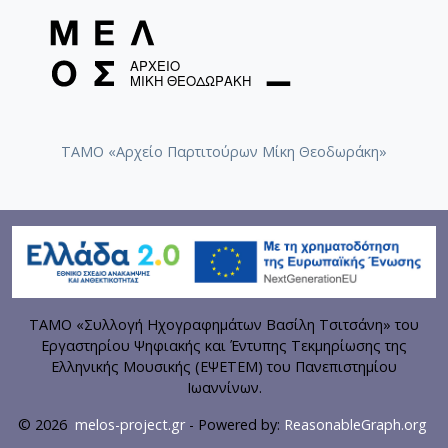
ΤΑΜΟ «Αρχείο Παρτιτούρων Μίκη Θεοδωράκη»
ΤΑΜΟ «Συλλογή Ηχογραφημάτων Βασίλη Τσιτσάνη» του
Εργαστηρίου Ψηφιακής και Έντυπης Τεκμηρίωσης της
Ελληνικής Μουσικής (ΕΨΕΤΕΜ) του Πανεπιστημίου
Ιωαννίνων.
© 2026
melos-project.gr
- Powered by:
ReasonableGraph.org