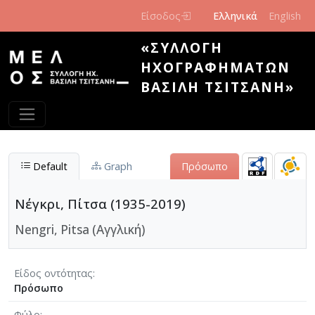
Παράκαμψη προς το κυρίως περιεχόμενο
Είσοδος
Ελληνικά
English
«ΣΥΛΛΟΓΉ
ΗΧΟΓΡΑΦΗΜΆΤΩΝ
ΒΑΣΊΛΗ ΤΣΙΤΣΆΝΗ»
Default
Graph
Πρόσωπο
Νέγκρι, Πίτσα (1935-2019)
Nengri, Pitsa (Αγγλική)
Είδος οντότητας
Πρόσωπο
Φύλο