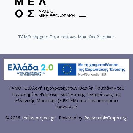
ΤΑΜΟ «Αρχείο Παρτιτούρων Μίκη Θεοδωράκη»
ΤΑΜΟ «Συλλογή Ηχογραφημάτων Βασίλη Τσιτσάνη» του
Εργαστηρίου Ψηφιακής και Έντυπης Τεκμηρίωσης της
Ελληνικής Μουσικής (ΕΨΕΤΕΜ) του Πανεπιστημίου
Ιωαννίνων.
© 2026
melos-project.gr
- Powered by:
ReasonableGraph.org