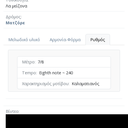
Λα μείζονα
Δρόμος
Ματζόρε
Μελωδικό υλικό
Αρμονία-Φόρμα
Ρυθμός
Μέτρο
7/8
Tempo
Eighth note ~ 240
Χαρακτηρισμός μοτίβου
Καλαματιανός
Βίντεο