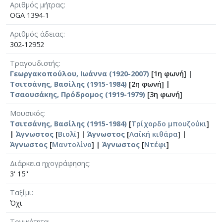
Αριθμός μήτρας
OGA 1394-1
Αριθμός άδειας
302-12952
Τραγουδιστής
Γεωργακοπούλου, Ιωάννα (1920-2007)
[1η φωνή] |
Τσιτσάνης, Βασίλης (1915-1984)
[2η φωνή] |
Τσαουσάκης, Πρόδρομος (1919-1979)
[3η φωνή]
Μουσικός
Τσιτσάνης, Βασίλης (1915-1984)
[
Τρίχορδο μπουζούκι
]
|
Άγνωστος
[
Βιολί
] |
Άγνωστος
[
Λαϊκή κιθάρα
] |
Άγνωστος
[
Μαντολίνο
] |
Άγνωστος
[
Ντέφι
]
Διάρκεια ηχογράφησης
3' 15''
Ταξίμι
Όχι
Τονικότητα