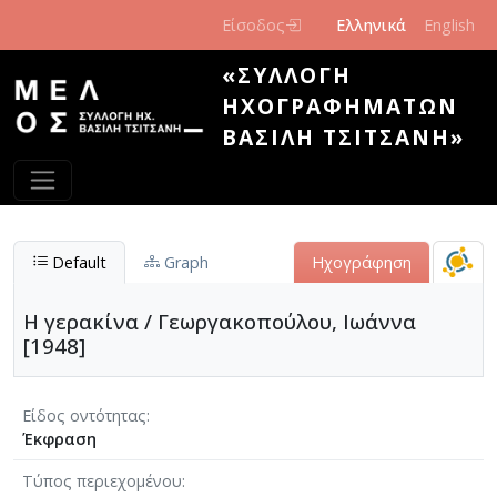
Παράκαμψη προς το κυρίως περιεχόμενο
Είσοδος
Ελληνικά
English
«ΣΥΛΛΟΓΉ
ΗΧΟΓΡΑΦΗΜΆΤΩΝ
ΒΑΣΊΛΗ ΤΣΙΤΣΆΝΗ»
Default
Graph
Ηχογράφηση
Η γερακίνα / Γεωργακοπούλου, Ιωάννα
[1948]
Είδος οντότητας
Έκφραση
Τύπος περιεχομένου