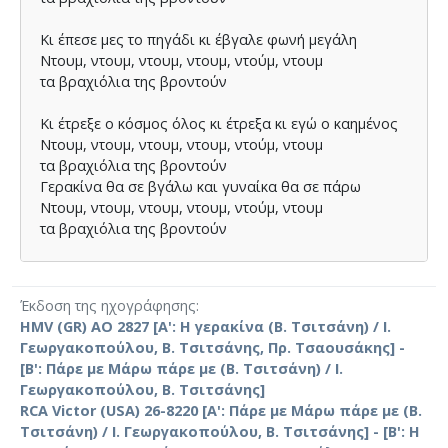
Κι έπεσε µες το πηγάδι κι έβγαλε φωνή µεγάλη
Ντουµ, ντουµ, ντουµ, ντουµ, ντούµ, ντουµ
τα βραχιόλια της βροντούν
Κι έτρεξε ο κόσµος όλος κι έτρεξα κι εγώ ο καηµένος
Ντουµ, ντουµ, ντουµ, ντουµ, ντούµ, ντουµ
τα βραχιόλια της βροντούν
Γερακίνα θα σε βγάλω και γυναίκα θα σε πάρω
Ντουµ, ντουµ, ντουµ, ντουµ, ντούµ, ντουµ
τα βραχιόλια της βροντούν
Κι έριξε χρυσό κορδόνι και την έπιασ’ απ’ τη ζώνη
Ντουµ, ντουµ, ντουµ, ντουµ, ντούµ, ντουµ
Έκδοση της ηχογράφησης
τα βραχιόλια της βροντούν
HMV (GR) AO 2827 [Α': Η γερακίνα (Β. Τσιτσάνη) / Ι.
Γεωργακοπούλου, Β. Τσιτσάνης, Πρ. Τσαουσάκης] -
[Β': Πάρε με Μάρω πάρε με (Β. Τσιτσάνη) / Ι.
Γεωργακοπούλου, Β. Τσιτσάνης]
RCA Victor (USA) 26-8220 [Α': Πάρε με Μάρω πάρε με (Β.
Τσιτσάνη) / Ι. Γεωργακοπούλου, Β. Τσιτσάνης] - [Β': Η