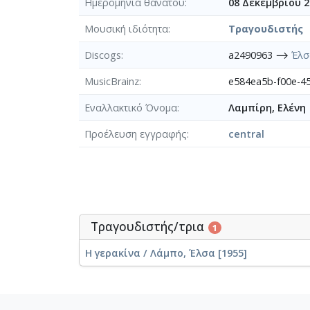
Ημερομηνία θανάτου
08 Δεκεμβρίου 2
Μουσική ιδιότητα
Τραγουδιστής
Discogs
a2490963 ⟶
Έλσ
MusicBrainz
e584ea5b-f00e-
Εναλλακτικό Όνομα
Λαμπίρη, Ελένη
Προέλευση εγγραφής
central
Τραγουδιστής/τρια
1
Η γερακίνα / Λάμπο, Έλσα [1955]