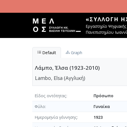
Παράκαμψη προς το κυρίως περιεχόμενο
«ΣΥΛΛΟΓΉ Η
Εργαστηρίο Ψηφιακής 
Πανεπιστημίου Ιωανν
Default
Graph
Λάμπο, Έλσα (1923-2010)
Lambo, Elsa (Αγγλική)
Είδος οντότητας
Πρόσωπο
Φύλο
Γυναίκα
Ημερομηνία γέννησης
1923