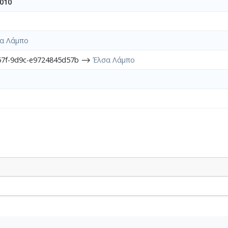
010
α Λάμπο
457f-9d9c-e9724845d57b ⟶
Έλσα Λάμπο