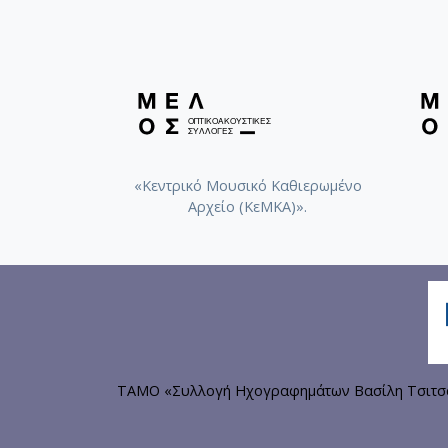
«Κεντρικό Μουσικό Καθιερωμένο
Αρχείο (ΚεΜΚΑ)».
ΤΑΜΟ «Συλλογή Ηχογραφημάτων Βασίλη Τσιτσάν