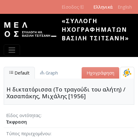
Παράκαμψη προς το κυρίως περιεχόμενο
Είσοδος
Ελληνικά
English
«ΣΥΛΛΟΓΉ
ΗΧΟΓΡΑΦΗΜΆΤΩΝ
ΒΑΣΊΛΗ ΤΣΙΤΣΆΝΗ»
Default
Graph
Ηχογράφηση
Η δικτατόρισσα (Το τραγούδι του αλήτη) /
Χασαπάκης, Μιχάλης [1956]
Είδος οντότητας
Έκφραση
Τύπος περιεχομένου