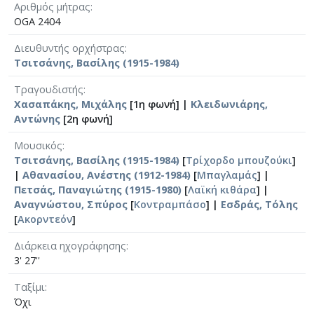
Αριθμός μήτρας
OGA 2404
Διευθυντής ορχήστρας
Τσιτσάνης, Βασίλης (1915-1984)
Τραγουδιστής
Χασαπάκης, Μιχάλης
[1η φωνή] |
Κλειδωνιάρης,
Αντώνης
[2η φωνή]
Μουσικός
Τσιτσάνης, Βασίλης (1915-1984)
[
Τρίχορδο μπουζούκι
]
|
Αθανασίου, Ανέστης (1912-1984)
[
Μπαγλαμάς
] |
Πετσάς, Παναγιώτης (1915-1980)
[
Λαϊκή κιθάρα
] |
Αναγνώστου, Σπύρος
[
Κοντραμπάσο
] |
Εσδράς, Τόλης
[
Ακορντεόν
]
Διάρκεια ηχογράφησης
3' 27''
Ταξίμι
Όχι