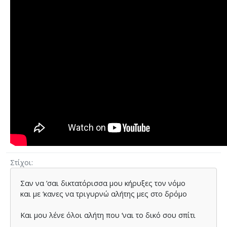
Στίχοι
Σαν να ’σαι δικτατόρισσα µου κήρυξες τον νόµο
και µε ‘κανες να τριγυρνώ αλήτης µες στο δρόµο
Και µου λένε όλοι αλήτη που ‘ναι το δικό σου σπίτι