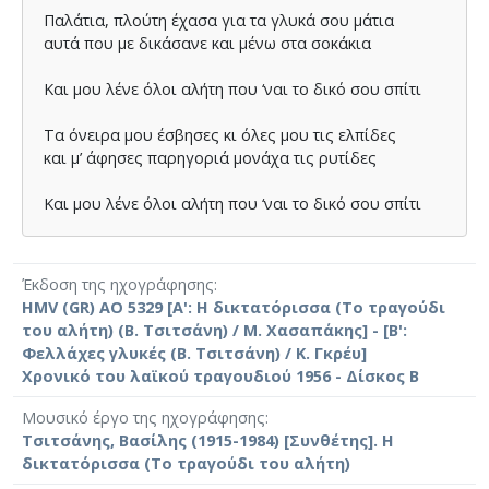
Παλάτια, πλούτη έχασα για τα γλυκά σου µάτια
αυτά που µε δικάσανε και µένω στα σοκάκια
Και µου λένε όλοι αλήτη που ‘ναι το δικό σου σπίτι
Τα όνειρα µου έσβησες κι όλες µου τις ελπίδες
και µ’ άφησες παρηγοριά µονάχα τις ρυτίδες
Και µου λένε όλοι αλήτη που ‘ναι το δικό σου σπίτι
Έκδοση της ηχογράφησης
HMV (GR) AO 5329 [Α': Η δικτατόρισσα (Το τραγούδι
του αλήτη) (Β. Τσιτσάνη) / Μ. Χασαπάκης] - [Β':
Φελλάχες γλυκές (Β. Τσιτσάνη) / Κ. Γκρέυ]
Χρονικό του λαϊκού τραγουδιού 1956 - Δίσκος Β
Μουσικό έργο της ηχογράφησης
Τσιτσάνης, Βασίλης (1915-1984) [Συνθέτης]. Η
δικτατόρισσα (Το τραγούδι του αλήτη)