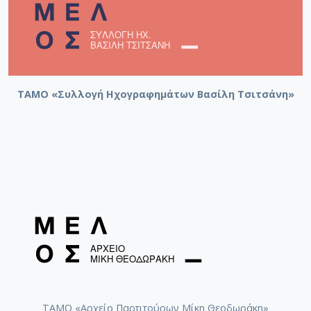
ΤΑΜΟ «Συλλογή Ηχογραφημάτων Βασίλη Τσιτσάνη»
ΤΑΜΟ «Αρχείο Παρτιτούρων Μίκη Θεοδωράκη»