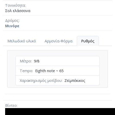
Τονικότητα
Σολ ελάσσονα
Δρόμος
Μινόρε
Μελωδικό υλικό
Αρμονία-Φόρμα
Ρυθμός
Μέτρο
9/8
Tempo
Eighth note ~ 65
Χαρακτηρισμός μοτίβου
Ζεϊμπέκικος
Βίντεο