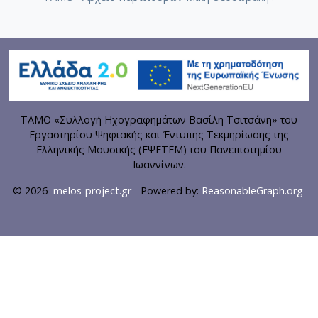
ΤΑΜΟ «Συλλογή Ηχογραφημάτων Βασίλη Τσιτσάνη» του
Εργαστηρίου Ψηφιακής και Έντυπης Τεκμηρίωσης της
Ελληνικής Μουσικής (ΕΨΕΤΕΜ) του Πανεπιστημίου
Ιωαννίνων.
© 2026
melos-project.gr
- Powered by:
ReasonableGraph.org