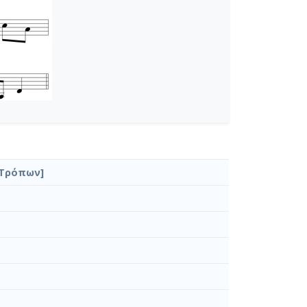
 Τρόπων]