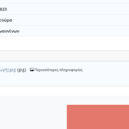
023
τούρα
ωαννίνων
ωγή].jpg
(jpg)
Περισσότερες πληροφορίες