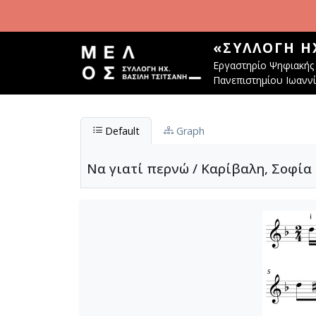
Παράκαμψη προς το κυρίως περιεχόμενο
«ΣΥΛΛΟΓΉ Η
Εργαστηρίο Ψηφιακής 
Πανεπιστημίου Ιωανν
Default
Graph
Να γιατί περνώ / Καρίβαλη, Σοφία