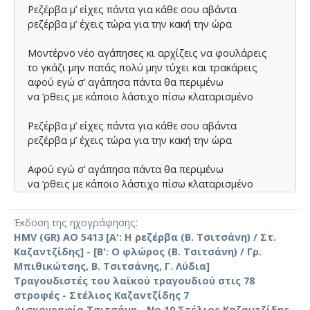
Ρεζέρβα µ’ είχες πάντα για κάθε σου αβάντα
ρεζέρβα µ’ έχεις τώρα για την κακή την ώρα
Μοντέρνο νέο αγάπησες κι αρχίζεις να φουλάρεις
το γκάζι µην πατάς πολύ µην τύχει και τρακάρεις
αφού εγώ σ’ αγάπησα πάντα θα περιµένω
να ‘ρθεις µε κάποιο λάστιχο πίσω κλαταρισµένο
Ρεζέρβα µ’ είχες πάντα για κάθε σου αβάντα
ρεζέρβα µ’ έχεις τώρα για την κακή την ώρα
Αφού εγώ σ’ αγάπησα πάντα θα περιµένω
να ‘ρθεις µε κάποιο λάστιχο πίσω κλαταρισµένο
Ρεζέρβα µ’ είχες πάντα για κάθε σου αβάντα
Έκδοση της ηχογράφησης
ρεζέρβα µ’ έχεις τώρα για την κακή την ώρα
HMV (GR) AO 5413 [Α': Η ρεζέρβα (Β. Τσιτσάνη) / Στ.
Καζαντζίδης] - [Β': Ο φλώρος (Β. Τσιτσάνη) / Γρ.
Μπιθικώτσης, Β. Τσιτσάνης, Γ. Λύδια]
Τραγουδιστές του λαϊκού τραγουδιού στις 78
στροφές - Στέλιος Καζαντζίδης 7
Δισκογραφία Τσιτσάνη - Νο 10 Στέλιος Καζαντζίδης