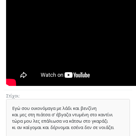
Στίχοι
Εγώ σου οικονόµαγα µε λάδι και βενζίνη
και µες στη πιάτσα σ’ έβγαζα ντυµένη στο καντίνι
τώρα µου λες επάλιωσα να κάτσω στο γκαράζι
κι αν καίγοµαι και δέρνοµαι εσένα δεν σε νοιάζει