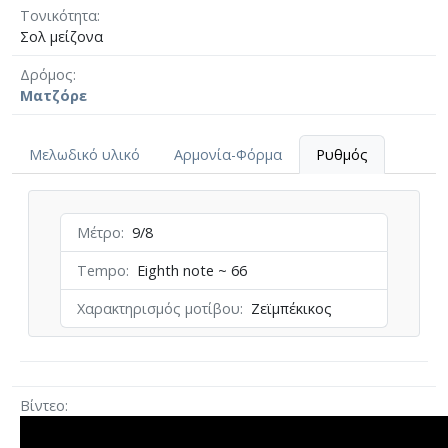
Τονικότητα
Σολ μείζονα
Δρόμος
Ματζόρε
Μελωδικό υλικό
Αρμονία-Φόρμα
Ρυθμός
Μέτρο
9/8
Tempo
Eighth note ~ 66
Χαρακτηρισμός μοτίβου
Ζεϊμπέκικος
Βίντεο