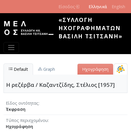
Παράκαμψη προς το κυρίως περιεχόμενο
Είσοδος
Ελληνικά
English
«ΣΥΛΛΟΓΉ
ΗΧΟΓΡΑΦΗΜΆΤΩΝ
ΒΑΣΊΛΗ ΤΣΙΤΣΆΝΗ»
Default
Graph
Ηχογράφηση
Η ρεζέρβα / Καζαντζίδης, Στέλιος [1957]
Είδος οντότητας
Έκφραση
Τύπος περιεχομένου
Ηχογράφηση