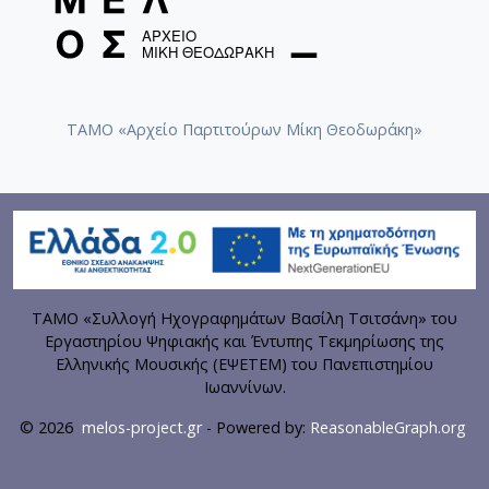
ΤΑΜΟ «Αρχείο Παρτιτούρων Μίκη Θεοδωράκη»
ΤΑΜΟ «Συλλογή Ηχογραφημάτων Βασίλη Τσιτσάνη» του
Εργαστηρίου Ψηφιακής και Έντυπης Τεκμηρίωσης της
Ελληνικής Μουσικής (ΕΨΕΤΕΜ) του Πανεπιστημίου
Ιωαννίνων.
© 2026
melos-project.gr
- Powered by:
ReasonableGraph.org