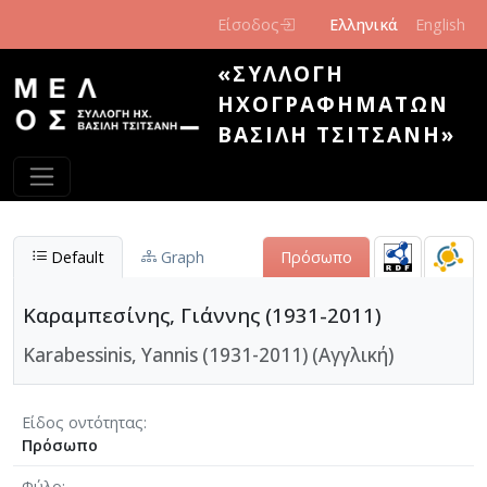
Παράκαμψη προς το κυρίως περιεχόμενο
Είσοδος
Ελληνικά
English
«ΣΥΛΛΟΓΉ
ΗΧΟΓΡΑΦΗΜΆΤΩΝ
ΒΑΣΊΛΗ ΤΣΙΤΣΆΝΗ»
Default
Graph
Πρόσωπο
Καραμπεσίνης, Γιάννης (1931-2011)
Karabessinis, Yannis (1931-2011) (Αγγλική)
Είδος οντότητας
Πρόσωπο
Φύλο