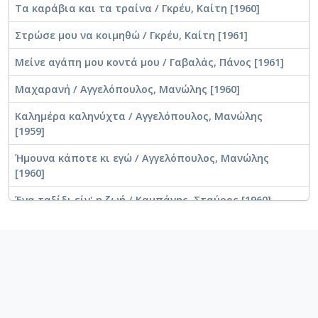
Τα καράβια και τα τραίνα / Γκρέυ, Καίτη [1960]
Στρώσε μου να κοιμηθώ / Γκρέυ, Καίτη [1961]
Μείνε αγάπη μου κοντά μου / Γαβαλάς, Πάνος [1961]
Μαχαρανή / Αγγελόπουλος, Μανώλης [1960]
Καλημέρα καληνύχτα / Αγγελόπουλος, Μανώλης
[1959]
Ήμουνα κάποτε κι εγώ / Αγγελόπουλος, Μανώλης
[1960]
Ένα ταξίδι είν' η ζωή / Καμπάνης, Σταύρος [1960]
Δεν σ' άκουσα μανούλα μου / Γαβαλάς, Πάνος [1962]