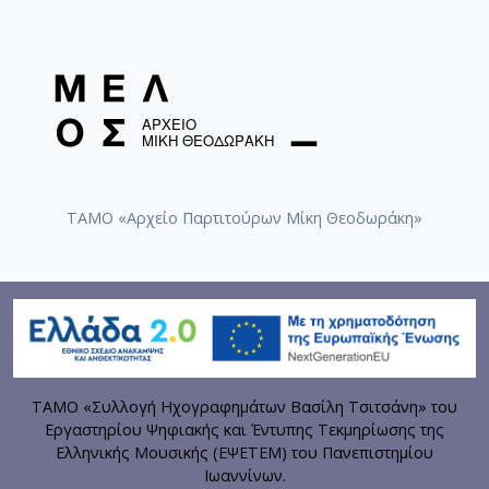
ΤΑΜΟ «Αρχείο Παρτιτούρων Μίκη Θεοδωράκη»
ΤΑΜΟ «Συλλογή Ηχογραφημάτων Βασίλη Τσιτσάνη» του
Εργαστηρίου Ψηφιακής και Έντυπης Τεκμηρίωσης της
Ελληνικής Μουσικής (ΕΨΕΤΕΜ) του Πανεπιστημίου
Ιωαννίνων.