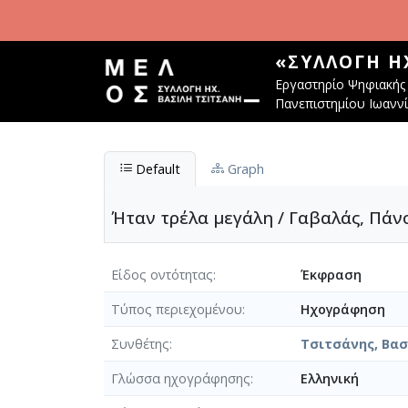
Παράκαμψη προς το κυρίως περιεχόμενο
«ΣΥΛΛΟΓΉ Η
Εργαστηρίο Ψηφιακής 
Πανεπιστημίου Ιωανν
Default
Graph
Ήταν τρέλα μεγάλη / Γαβαλάς, Πάνο
Είδος οντότητας
Έκφραση
Τύπος περιεχομένου
Ηχογράφηση
Συνθέτης
Τσιτσάνης, Βασί
Γλώσσα ηχογράφησης
Ελληνική