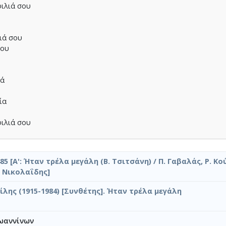
φιλιά σου
ιά σου
σου
τά
ία
φιλιά σου
85 [Α': Ήταν τρέλα μεγάλη (Β. Τσιτσάνη) / Π. Γαβαλάς, Ρ. Κού
. Νικολαΐδης]
ία
ίλης (1915-1984) [Συνθέτης]. Ήταν τρέλα μεγάλη
φιλιά σου
ωαννίνων