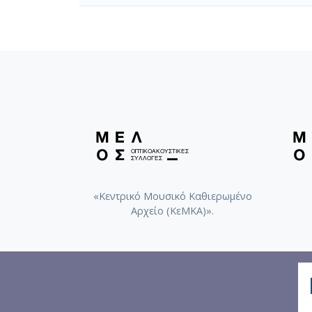
Οι άντρες όλοι θέλουνε να πάρουν την καρδ
αφού εσύ τους προκαλείς µε τα φερσίµατά 
Ήταν τρέλα µεγάλη κι η ώρα κακιά
την καρδιά µου να σου δώσω µε µάτια κλεισ
Τώρα βλέπω µ’ απορία στην τρελή σου γοητε
όλη την υποκρισία
και δεν έριξα φαντάσου πριν µε κάψουν τα 
µια µατιά και στην καρδιά σου
«Κεντρικό Μουσικό Καθιερωμένο
Αρχείο (ΚεΜΚΑ)».