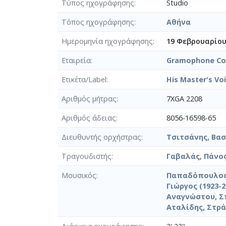
Τύπος ηχογράφησης
Studio
Τόπος ηχογράφησης
Αθήνα
Ημερομηνία ηχογράφησης
19 Φεβρουαρίου
Εταιρεία
Gramophone Co.
Ετικέτα/Label
His Master's Vo
Αριθμός μήτρας
7XGA 2208
Αριθμός άδειας
8056-16598-65
Διευθυντής ορχήστρας
Τσιτσάνης, Βασί
Τραγουδιστής
Γαβαλάς, Πάνος
Μουσικός
Παπαδόπουλος,
Γιώργος (1923-2
Αναγνώστου, Σ
Αταλίδης, Στρά