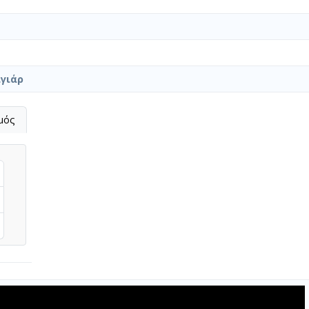
γιάρ
μός