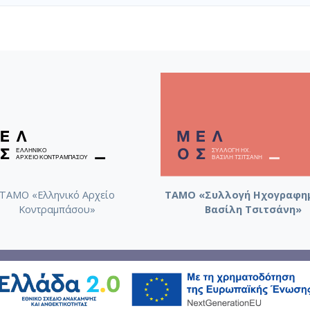
ιά σου
σου
τά
ία
φιλιά σου
ΤΑΜΟ «Ελληνικό Αρχείο
ΤΑΜΟ «Συλλογή Ηχογραφη
Κοντραμπάσου»
Βασίλη Τσιτσάνη»