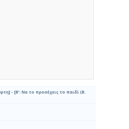
ρτη] - [Β': Να το προσέχεις το παιδί (Β.