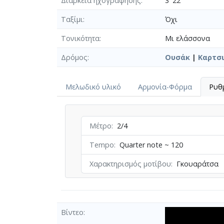
Διάρκεια ηχογράφησης
3' 22''
Ταξίμι
Όχι
Τονικότητα
Μι ελάσσονα
Δρόμος
Ουσάκ
|
Καρτσι
Μελωδικό υλικό
Αρμονία-Φόρμα
Ρυθ
Μέτρο
2/4
Tempo
Quarter note ~ 120
Χαρακτηρισμός μοτίβου
Γκουαράτσα
Βίντεο