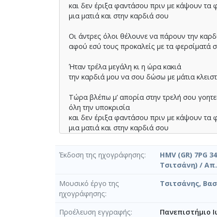
και δεν έριξα φαντάσου πριν µε κάψουν τα 
µια µατιά και στην καρδιά σου
Οι άντρες όλοι θέλουνε να πάρουν την καρδ
αφού εσύ τους προκαλείς µε τα φερσίµατά 
Ήταν τρέλα µεγάλη κι η ώρα κακιά
την καρδιά µου να σου δώσω µε µάτια κλεισ
Τώρα βλέπω µ’ απορία στην τρελή σου γοητε
όλη την υποκρισία
και δεν έριξα φαντάσου πριν µε κάψουν τα 
µια µατιά και στην καρδιά σου
Κάθε µέρα καινούριους εχθρούς αποκτώ
Έκδοση της ηχογράφησης
HMV (GR) 7PG 34
δεν µ’ ακούς ούτε θέλεις να βάλεις µυαλό
Τσιτσάνη) / Απ
Τώρα βλέπω µ’ απορία στην τρελή σου γοητε
Μουσικό έργο της
Τσιτσάνης, Βασ
όλη την υποκρισία
ηχογράφησης
και δεν έριξα φαντάσου πριν µε κάψουν τα 
µια µατιά και στην καρδιά σου
Προέλευση εγγραφής
Πανεπιστήμιο Ι