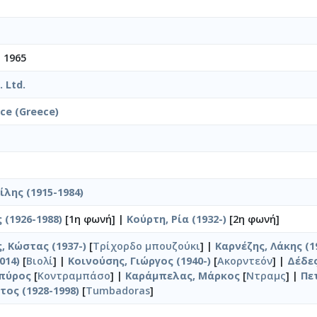
 1965
 Ltd.
ice (Greece)
λης (1915-1984)
 (1926-1988)
[1η φωνή] |
Κούρτη, Ρία (1932-)
[2η φωνή]
 Κώστας (1937-)
[
Τρίχορδο μπουζούκι
] |
Καρνέζης, Λάκης (1
014)
[
Βιολί
] |
Κοινούσης, Γιώργος (1940-)
[
Ακορντεόν
] |
Δέδες
πύρος
[
Κοντραμπάσο
] |
Καράμπελας, Μάρκος
[
Ντραμς
] |
Πε
τος (1928-1998)
[
Tumbadoras
]