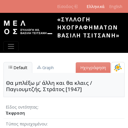
Παράκαμψη προς το κυρίως περιεχόμενο
Είσοδος
Ελληνικά
English
«ΣΥΛΛΟΓΉ
ΗΧΟΓΡΑΦΗΜΆΤΩΝ
ΒΑΣΊΛΗ ΤΣΙΤΣΆΝΗ»
Default
Graph
Ηχογράφηση
Θα μπλέξω μ' άλλη και θα κλαις /
Παγιουμτζής, Στράτος [1947]
Είδος οντότητας
Έκφραση
Τύπος περιεχομένου