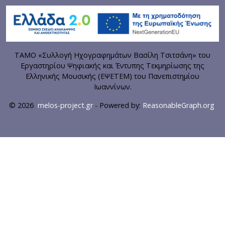
ΤΑΜΟ «Συλλογή Ηχογραφημάτων Βασίλη Τσιτσάνη» του
Εργαστηρίου Ψηφιακής και Έντυπης Τεκμηρίωσης της
Ελληνικής Μουσικής (ΕΨΕΤΕΜ) του Πανεπιστημίου
Ιωαννίνων.
© 2026
melos-project.gr
- Powered by:
ReasonableGraph.org