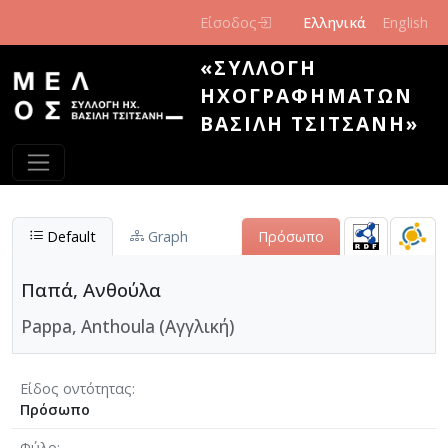
Παράκαμψη προς το κυρίως περιεχόμενο
Είσοδος
Ελληνικά
English
«ΣΥΛΛΟΓΉ
ΗΧΟΓΡΑΦΗΜΆΤΩΝ
ΒΑΣΊΛΗ ΤΣΙΤΣΆΝΗ»
Default
Graph
Πρόσωπο
Παπά, Ανθούλα
Pappa, Anthoula (Αγγλική)
Είδος οντότητας
Πρόσωπο
Φύλο