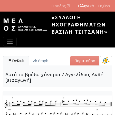
Παράκαμψη προς το κυρίως περιεχόμενο
Είσοδος
Ελληνικά
English
«ΣΥΛΛΟΓΉ
ΗΧΟΓΡΑΦΗΜΆΤΩΝ
ΒΑΣΊΛΗ ΤΣΙΤΣΆΝΗ»
Default
Graph
Παρτιτούρα
Αυτό το βράδυ χάνομαι / Αγγελίδου, Ανθή
[εισαγωγή]