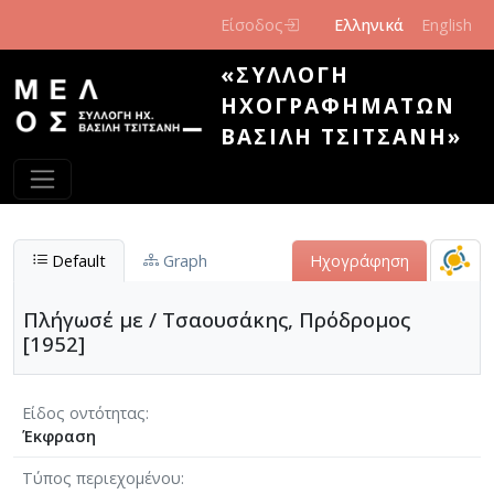
Παράκαμψη προς το κυρίως περιεχόμενο
Είσοδος
Ελληνικά
English
«ΣΥΛΛΟΓΉ
ΗΧΟΓΡΑΦΗΜΆΤΩΝ
ΒΑΣΊΛΗ ΤΣΙΤΣΆΝΗ»
Default
Graph
Ηχογράφηση
Πλήγωσέ με / Τσαουσάκης, Πρόδρομος
[1952]
Είδος οντότητας
Έκφραση
Τύπος περιεχομένου