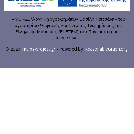
ΤΑΜΟ «Συλλογή Ηχογραφημάτων Βασίλη Τσιτσάνη» του
Εργαστηρίου Ψηφιακής και Έντυπης Τεκμηρίωσης της
Ελληνικής Μουσικής (ΕΨΕΤΕΜ) του Πανεπιστημίου
Ιωαννίνων.
© 2026
melos-project.gr
- Powered by:
ReasonableGraph.org