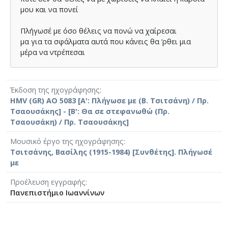
µου και να πονεί
Πλήγωσέ µε όσο θέλεις να πονώ να χαίρεσαι
µα για τα σφάλµατα αυτά που κάνεις θα ‘ρθει µια
µέρα να ντρέπεσαι
Έκδοση της ηχογράφησης
HMV (GR) AO 5083 [Α': Πλήγωσε με (Β. Τσιτσάνη) / Πρ.
Τσαουσάκης] - [Β': Θα σε στεφανωθώ (Πρ.
Τσαουσάκη) / Πρ. Τσαουσάκης]
Μουσικό έργο της ηχογράφησης
Τσιτσάνης, Βασίλης (1915-1984) [Συνθέτης]. Πλήγωσέ
με
Προέλευση εγγραφής
Πανεπιστήμιο Ιωαννίνων