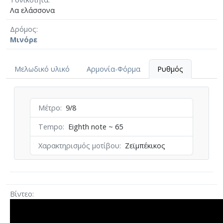
Λα ελάσσονα
Δρόμος
Μινόρε
Μελωδικό υλικό
Αρμονία-Φόρμα
Ρυθμός
Μέτρο
9/8
Tempo
Eighth note ~ 65
Χαρακτηρισμός μοτίβου
Ζεϊμπέκικος
Βίντεο