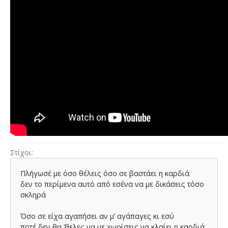
Στίχοι
Πλήγωσέ µε όσο θέλεις όσο σε βαστάει η καρδιά
δεν το περίµενα αυτό από εσένα να µε δικάσεις τόσο
σκληρά
Όσο σε είχα αγαπήσει αν µ’ αγάπαγες κι εσύ
ποτέ δεν θα ‘θελες να µε χωρίσεις να κλαίει η καρδιά