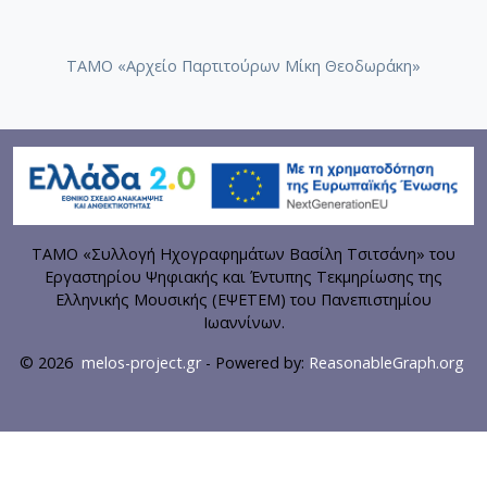
ΤΑΜΟ «Αρχείο Παρτιτούρων Μίκη Θεοδωράκη»
ΤΑΜΟ «Συλλογή Ηχογραφημάτων Βασίλη Τσιτσάνη» του
Εργαστηρίου Ψηφιακής και Έντυπης Τεκμηρίωσης της
Ελληνικής Μουσικής (ΕΨΕΤΕΜ) του Πανεπιστημίου
Ιωαννίνων.
© 2026
melos-project.gr
- Powered by:
ReasonableGraph.org