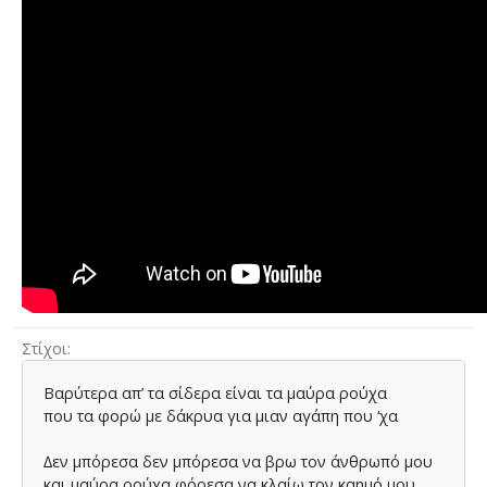
Στίχοι
Βαρύτερα απ’ τα σίδερα είναι τα µαύρα ρούχα
που τα φορώ µε δάκρυα για µιαν αγάπη που ‘χα
∆εν µπόρεσα δεν µπόρεσα να βρω τον άνθρωπό µου
και µαύρα ρούχα φόρεσα να κλαίω τον καηµό µου