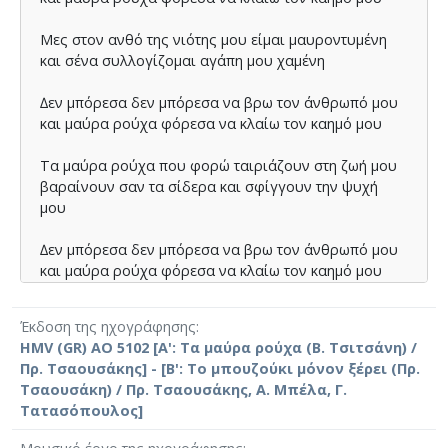
Μες στον ανθό της νιότης µου είµαι µαυροντυµένη
και σένα συλλογίζοµαι αγάπη µου χαµένη
∆εν µπόρεσα δεν µπόρεσα να βρω τον άνθρωπό µου
και µαύρα ρούχα φόρεσα να κλαίω τον καηµό µου
Τα µαύρα ρούχα που φορώ ταιριάζουν στη ζωή µου
βαραίνουν σαν τα σίδερα και σφίγγουν την ψυχή
µου
∆εν µπόρεσα δεν µπόρεσα να βρω τον άνθρωπό µου
και µαύρα ρούχα φόρεσα να κλαίω τον καηµό µου
Έκδοση της ηχογράφησης
HMV (GR) AO 5102 [Α': Τα μαύρα ρούχα (Β. Τσιτσάνη) /
Πρ. Τσαουσάκης] - [Β': Το μπουζούκι μόνον ξέρει (Πρ.
Τσαουσάκη) / Πρ. Τσαουσάκης, Α. Μπέλα, Γ.
Τατασόπουλος]