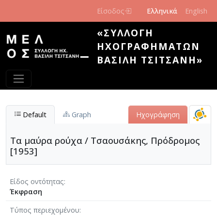
Παράκαμψη προς το κυρίως περιεχόμενο
Είσοδος
Ελληνικά
English
«ΣΥΛΛΟΓΉ
ΗΧΟΓΡΑΦΗΜΆΤΩΝ
ΒΑΣΊΛΗ ΤΣΙΤΣΆΝΗ»
Default
Graph
Ηχογράφηση
Τα μαύρα ρούχα / Τσαουσάκης, Πρόδρομος
[1953]
Είδος οντότητας
Έκφραση
Τύπος περιεχομένου