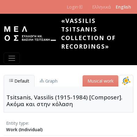
Skip to main content
Login
Ελληνικά
English
«VASSILIS
TSITSANIS
COLLECTION OF
RECORDINGS»
Default
Graph
Musical work
Tsitsanis, Vassilis (1915-1984) [Composer].
Ακόμα και στην κόλαση
Entity type
Work (Individual)