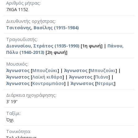
Αριθμός μήτρας
7XGA 1152
Διευθυντής ορχήστρας
Τσιτσάνης, Βασίλης (1915-1984)
Τραγουδιστής
Διονυσίου, Στράτος (1935-1990)
[1η φωνή] |
Πάνου,
Πόλυ (1940-2013)
[2η φωνή]
Μουσικός
Άγνωστος
[
Μπουζούκι
] |
Άγνωστος
[
Μπουζούκι
] |
Άγνωστος
[
Λαϊκή κιθάρα
] |
Άγνωστος
[
Πιάνο
] |
Άγνωστος
[
Κοντραμπάσο
] |
Άγνωστος
[
Ντραμς
]
Διάρκεια ηχογράφησης
3' 19''
Ταξίμι
Όχι
Τονικότητα
Σολ ελάσσονα