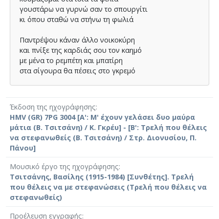
γουστάρω να γυρνώ σαν το σπουργίτι
κι όπου σταθώ να στήνω τη φωλιά
Παντρέψου κάναν άλλο νοικοκύρη
και πνίξε της καρδιάς σου τον καηµό
µε µένα το ρεµπέτη και µπατίρη
στα σίγουρα θα πέσεις στο γκρεµό
Έκδοση της ηχογράφησης
HMV (GR) 7PG 3004 [Α': Μ' έχουν γελάσει δυο μαύρα
μάτια (Β. Τσιτσάνη) / Κ. Γκρέυ] - [Β': Τρελή που θέλεις
να στεφανωθείς (Β. Τσιτσάνη) / Στρ. Διονυσίου, Π.
Πάνου]
Μουσικό έργο της ηχογράφησης
Τσιτσάνης, Βασίλης (1915-1984) [Συνθέτης]. Τρελή
που θέλεις να με στεφανώσεις (Τρελή που θέλεις να
στεφανωθείς)
Προέλευση εγγραφής