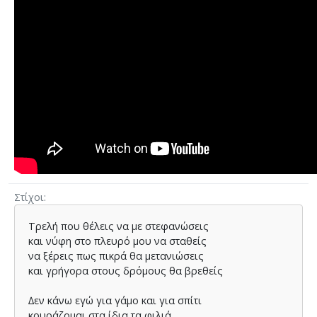
Στίχοι
Τρελή που θέλεις να µε στεφανώσεις
και νύφη στο πλευρό µου να σταθείς
να ξέρεις πως πικρά θα µετανιώσεις
και γρήγορα στους δρόµους θα βρεθείς
∆εν κάνω εγώ για γάµο και για σπίτι
κουράζοµαι στα ίδια τα φιλιά