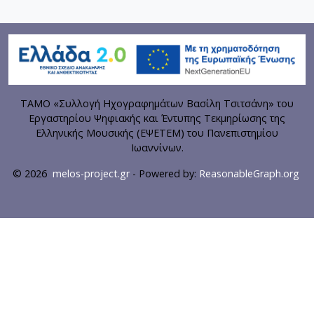
ΤΑΜΟ «Συλλογή Ηχογραφημάτων Βασίλη Τσιτσάνη» του
Εργαστηρίου Ψηφιακής και Έντυπης Τεκμηρίωσης της
Ελληνικής Μουσικής (ΕΨΕΤΕΜ) του Πανεπιστημίου
Ιωαννίνων.
© 2026
melos-project.gr
- Powered by:
ReasonableGraph.org