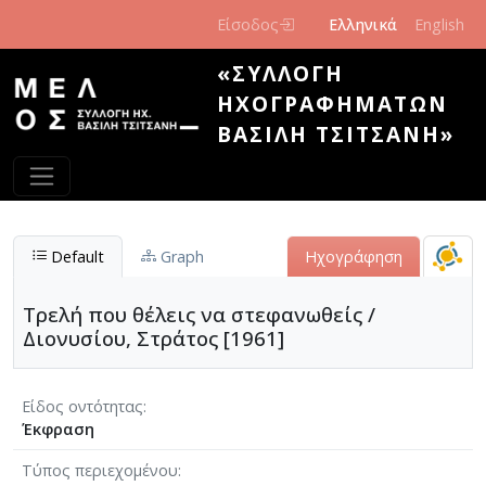
Παράκαμψη προς το κυρίως περιεχόμενο
Είσοδος
Ελληνικά
English
«ΣΥΛΛΟΓΉ
ΗΧΟΓΡΑΦΗΜΆΤΩΝ
ΒΑΣΊΛΗ ΤΣΙΤΣΆΝΗ»
Default
Graph
Ηχογράφηση
Τρελή που θέλεις να στεφανωθείς /
Διονυσίου, Στράτος [1961]
Είδος οντότητας
Έκφραση
Τύπος περιεχομένου