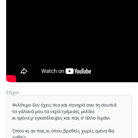
Στίχοι
Φιλότιµο δεν έχεις πια και πονηρά σαν τη σουπιά
τα γαλανά μου τα νερά εγέµισες µελάνι
κι εµένα µ’ εγκατέλειψες και πας σ’ άλλο λιµάνι
Όπου κι αν πας κι όπου βρεθείς χωρίς εµένα θα
χαθείς