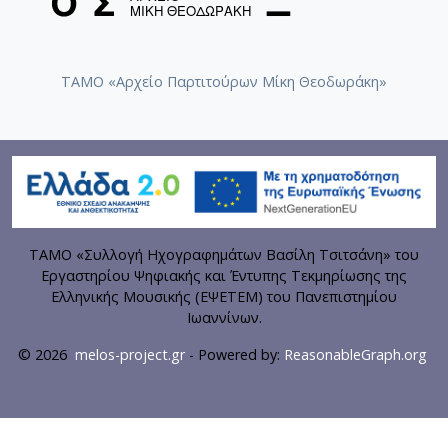
ΤΑΜΟ «Αρχείο Παρτιτούρων Μίκη Θεοδωράκη»
ΤΑΜΟ «Συλλογή Ηχογραφημάτων Βασίλη Τσιτσάνη» του
Εργαστηρίου Ψηφιακής και Έντυπης Τεκμηρίωσης της
Ελληνικής Μουσικής (ΕΨΕΤΕΜ) του Πανεπιστημίου
Ιωαννίνων.
© 2026
melos-project.gr
- Powered by:
ReasonableGraph.org