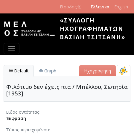
Παράκαμψη προς το κυρίως περιεχόμενο
Είσοδος
Ελληνικά
English
«ΣΥΛΛΟΓΉ
ΗΧΟΓΡΑΦΗΜΆΤΩΝ
ΒΑΣΊΛΗ ΤΣΙΤΣΆΝΗ»
Default
Graph
Ηχογράφηση
Φιλότιμο δεν έχεις πια / Μπέλλου, Σωτηρία
[1953]
Είδος οντότητας
Έκφραση
Τύπος περιεχομένου