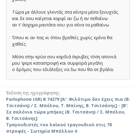
Τώρα µε άλλονε γλεντάς στα κέντρα µέσα ξενυχτάς
και δε σου καίγεται καρφί αν ζω ή αν πεθαίνω
αν τ’ άσχηµα µαντάτα σου για σένα τα µαθαίνω
Όπου κι αν πας κι όπου βρεθείς χωρίς εµένα θα
χαθείς
Μέσα στην κρύα σου καρδιά έκρυβες τόση απονιά
µου ‘φερε καταστροφή και συµφορά µεγάλη
ο δρόµος που εδιάλεξες να δω που θα σε βγάλει
Όπου κι αν πας κι όπου βρεθείς χωρίς εµένα θα
χαθείς
Έκδοση της ηχογράφησης
Parlophone (GR) B 74279 [Α': Φιλότιμο δεν έχεις πια (Β.
Τσιτσάνη) / Σ. Μπέλου, Τ. Μπίνης, Β. Τσιτσάνης] - [Β':
Σε σαλόνια τώρα μπήκες (Β. Τσιτσάνη) / Σ. Μπέλου,
Β. Τσιτσάνης]
Τραγουδιστές του λαϊκού τραγουδιού στις 78
στροφές - Σωτηρία Μπέλλου 4