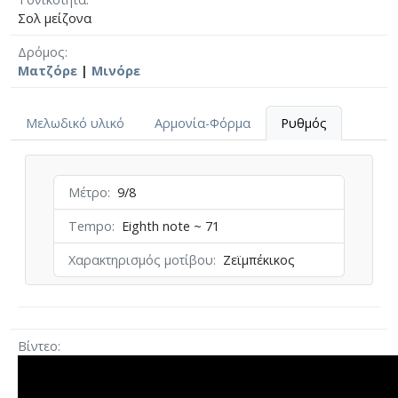
Σολ μείζονα
Δρόμος
Ματζόρε
|
Μινόρε
Μελωδικό υλικό
Αρμονία-Φόρμα
Ρυθμός
Μέτρο
9/8
Tempo
Eighth note ~ 71
Χαρακτηρισμός μοτίβου
Ζεϊμπέκικος
Βίντεο