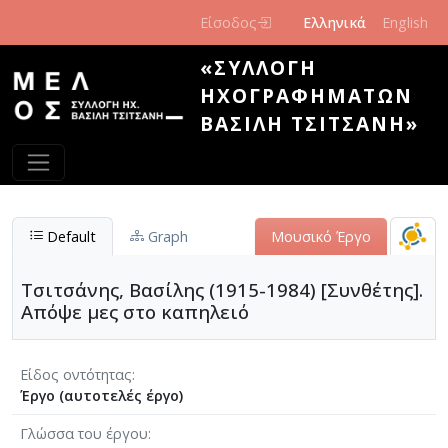
Παράκαμψη προς το κυρίως περιεχόμενο
Είσοδος
Ελληνικά
English
«ΣΥΛΛΟΓΉ
ΗΧΟΓΡΑΦΗΜΆΤΩΝ
ΒΑΣΊΛΗ ΤΣΙΤΣΆΝΗ»
Default
Graph
Μουσικό Έργο
Τσιτσάνης, Βασίλης (1915-1984) [Συνθέτης].
Απόψε μες στο καπηλειό
Είδος οντότητας
Έργο (αυτοτελές έργο)
Γλώσσα του έργου