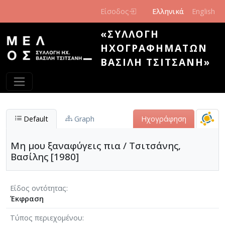
Παράκαμψη προς το κυρίως περιεχόμενο
Είσοδος
Ελληνικά
English
«ΣΥΛΛΟΓΉ
ΗΧΟΓΡΑΦΗΜΆΤΩΝ
ΒΑΣΊΛΗ ΤΣΙΤΣΆΝΗ»
Default
Graph
Ηχογράφηση
Μη μου ξαναφύγεις πια / Τσιτσάνης,
Βασίλης [1980]
Είδος οντότητας
Έκφραση
Τύπος περιεχομένου