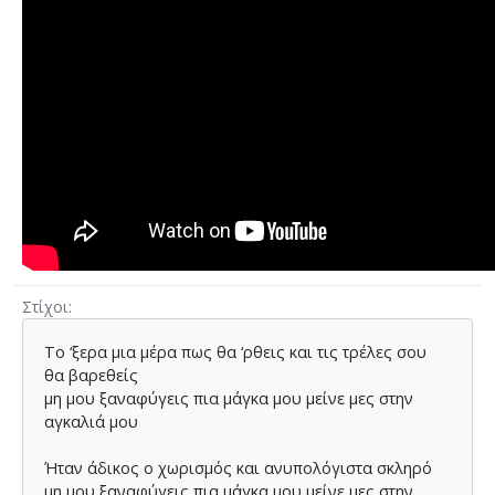
Στίχοι
Το ‘ξερα µια µέρα πως θα ‘ρθεις και τις τρέλες σου
θα βαρεθείς
μη µου ξαναφύγεις πια µάγκα µου μείνε µες στην
αγκαλιά µου
Ήταν άδικος ο χωρισµός και ανυπολόγιστα σκληρό
μη µου ξαναφύγεις πια µάγκα µου μείνε µες στην