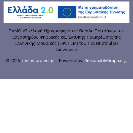
ΤΑΜΟ «Συλλογή Ηχογραφημάτων Βασίλη Τσιτσάνη» του
Εργαστηρίου Ψηφιακής και Έντυπης Τεκμηρίωσης της
Ελληνικής Μουσικής (ΕΨΕΤΕΜ) του Πανεπιστημίου
Ιωαννίνων.
© 2026
melos-project.gr
- Powered by:
ReasonableGraph.org