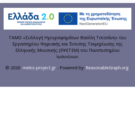
ΤΑΜΟ «Συλλογή Ηχογραφημάτων Βασίλη Τσιτσάνη» του
Εργαστηρίου Ψηφιακής και Έντυπης Τεκμηρίωσης της
Ελληνικής Μουσικής (ΕΨΕΤΕΜ) του Πανεπιστημίου
Ιωαννίνων.
© 2026
melos-project.gr
- Powered by:
ReasonableGraph.org