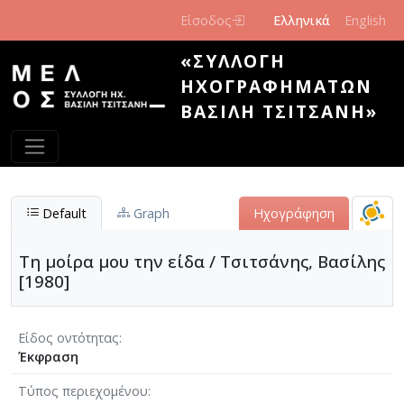
Παράκαμψη προς το κυρίως περιεχόμενο
Είσοδος
Ελληνικά
English
«ΣΥΛΛΟΓΉ
ΗΧΟΓΡΑΦΗΜΆΤΩΝ
ΒΑΣΊΛΗ ΤΣΙΤΣΆΝΗ»
Default
Graph
Ηχογράφηση
Τη μοίρα μου την είδα / Τσιτσάνης, Βασίλης
[1980]
Είδος οντότητας
Έκφραση
Τύπος περιεχομένου