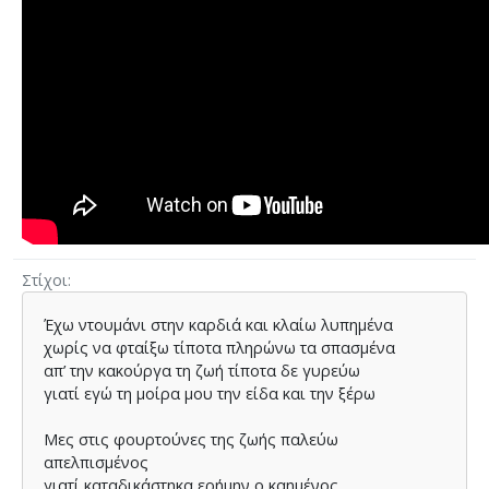
Στίχοι
Έχω ντουµάνι στην καρδιά και κλαίω λυπηµένα
χωρίς να φταίξω τίποτα πληρώνω τα σπασµένα
απ’ την κακούργα τη ζωή τίποτα δε γυρεύω
γιατί εγώ τη µοίρα µου την είδα και την ξέρω
Μες στις φουρτούνες της ζωής παλεύω
απελπισµένος
γιατί καταδικάστηκα ερήµην ο καηµένος