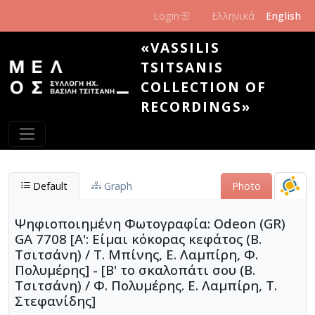
Skip to main content
Login
Ελληνικά
English
«VASSILIS
TSITSANIS
COLLECTION OF
RECORDINGS»
Default
Graph
Photo
Ψηφιοποιημένη Φωτογραφία: Odeon (GR)
GA 7708 [Α': Είμαι κόκορας κεφάτος (Β.
Τσιτσάνη) / Τ. Μπίνης, Ε. Λαμπίρη, Φ.
Πολυμέρης] - [Β' το σκαλοπάτι σου (Β.
Τσιτσάνη) / Φ. Πολυμέρης. Ε. Λαμπίρη, Τ.
Στεφανίδης]