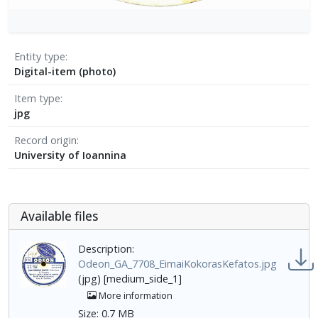
Entity type
Digital-item (photo)
Item type
jpg
Record origin
University of Ioannina
Αvailable files
Description:
Odeon_GA_7708_EimaiKokorasKefatos.jpg
(jpg) [medium_side_1]
More information
Size: 0.7 MB