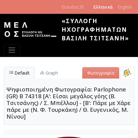
Παράκαμψη προς το κυρίως περιεχόμενο
Είσοδος
Ελληνικά
English
«ΣΥΛΛΟΓΉ
ΗΧΟΓΡΑΦΗΜΆΤΩΝ
ΒΑΣΊΛΗ ΤΣΙΤΣΆΝΗ»
Default
Graph
Φωτογραφία
Ψηφιοποιημένη Φωτογραφία: Parlophone
(GR) Β 74318 [Α': Είσαι μεγάλος γόης (Β.
Τσιτσάνης) / Σ. Μπέλλου] - [Β': Πάρε με Χάρε
πάρε με (Ν. Φ. Τουρκάκη) / Θ. Ευγενικός, Μ.
Νίνου]