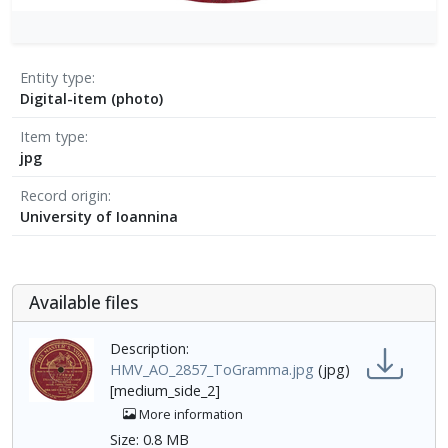
Entity type
Digital-item (photo)
Item type
jpg
Record origin
University of Ioannina
Αvailable files
Description:
HMV_AO_2857_ToGramma.jpg
(jpg)
[medium_side_2]
More information
Size: 0.8 MB