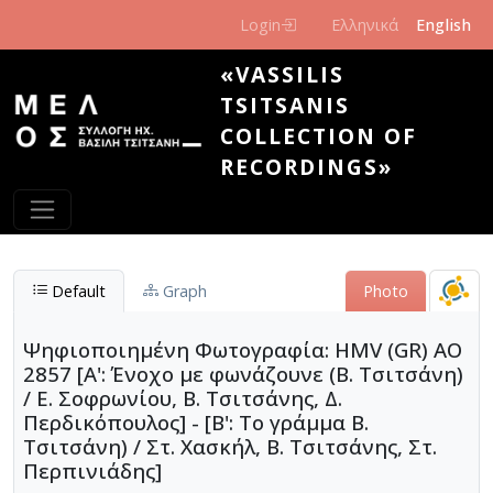
Skip to main content
Login
Ελληνικά
English
«VASSILIS
TSITSANIS
COLLECTION OF
RECORDINGS»
Default
Graph
Photo
Ψηφιοποιημένη Φωτογραφία: HMV (GR) AO
2857 [Α': Ένοχο με φωνάζουνε (Β. Τσιτσάνη)
/ Ε. Σοφρωνίου, Β. Τσιτσάνης, Δ.
Περδικόπουλος] - [Β': Το γράμμα Β.
Τσιτσάνη) / Στ. Χασκήλ, Β. Τσιτσάνης, Στ.
Περπινιάδης]