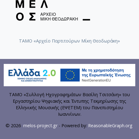
ΤΑΜΟ «Αρχείο Παρτιτούρων Μίκη Θεοδωράκη»
ΤΑΜΟ «Συλλογή Ηχογραφημάτων Βασίλη Τσιτσάνη» του
Εργαστηρίου Ψηφιακής και Έντυπης Τεκμηρίωσης της
Ελληνικής Μουσικής (ΕΨΕΤΕΜ) του Πανεπιστημίου
Ιωαννίνων.
© 2026
melos-project.gr
- Powered by:
ReasonableGraph.org