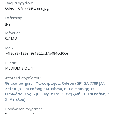
Όνομα αρχείου
Odeon_GA_7789_Zaira.jpg
Επέκταση
jpg
Μέγεθος
0.7 MB
Md5
74f2ca87123e49e1822cd7b484ccf06e
Bundle
MEDIUM_SIDE_1
Αποτελεί αρχείο του
Ψηφιοποιημένη Φωτογραφία: Odeon (GR) GA 7789 [Α':
Ζαΐρα (Β. Τσιτσάνη) / Μ. Νίνου, Β. Τσιτσάνης, Θ.
Γιαννόπουλος] - [Β': Περιπλανώμενη ζωή (Β. Τσιτσάνη) /
Σ. Μπέλου]
Προέλευση εγγραφής