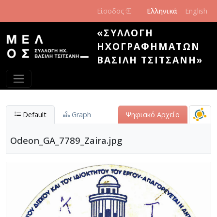
Παράκαμψη προς το κυρίως περιεχόμενο
Είσοδος
Ελληνικά
English
«ΣΥΛΛΟΓΉ
ΗΧΟΓΡΑΦΗΜΆΤΩΝ
ΒΑΣΊΛΗ ΤΣΙΤΣΆΝΗ»
Default
Graph
Ψηφιακό Αρχείο
Odeon_GA_7789_Zaira.jpg