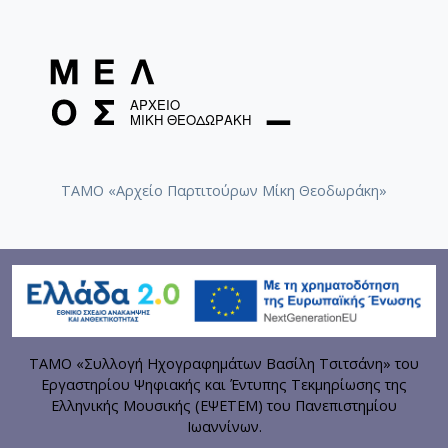
ΤΑΜΟ «Αρχείο Παρτιτούρων Μίκη Θεοδωράκη»
ΤΑΜΟ «Συλλογή Ηχογραφημάτων Βασίλη Τσιτσάνη» του
Εργαστηρίου Ψηφιακής και Έντυπης Τεκμηρίωσης της
Ελληνικής Μουσικής (ΕΨΕΤΕΜ) του Πανεπιστημίου
Ιωαννίνων.