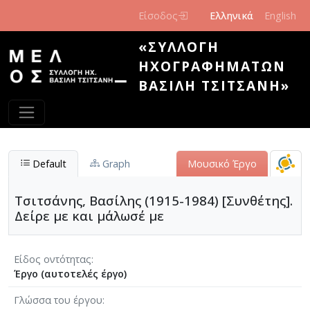
Παράκαμψη προς το κυρίως περιεχόμενο
Είσοδος
Ελληνικά
English
«ΣΥΛΛΟΓΉ
ΗΧΟΓΡΑΦΗΜΆΤΩΝ
ΒΑΣΊΛΗ ΤΣΙΤΣΆΝΗ»
Default
Graph
Μουσικό Έργο
Τσιτσάνης, Βασίλης (1915-1984) [Συνθέτης].
Δείρε με και μάλωσέ με
Είδος οντότητας
Έργο (αυτοτελές έργο)
Γλώσσα του έργου