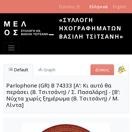
Παράκαμψη προς το κυρίως περιεχόμενο
Είσοδος
Ελληνικά
English
«ΣΥΛΛΟΓΉ
ΗΧΟΓΡΑΦΗΜΆΤΩΝ
ΒΑΣΊΛΗ ΤΣΙΤΣΆΝΗ»
Default
Graph
Δίσκος
Parlophone (GR) B 74333 [Α': Κι αυτό θα
περάσει (Β. Τσιτσάνη) / Σ. Πασαλάρη] - [Β':
Νύχτα χωρίς ξημέρωμα (Β. Τσιτσάνη) / Μ.
Λίντα]