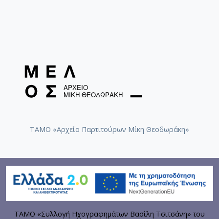
ΤΑΜΟ «Αρχείο Παρτιτούρων Μίκη Θεοδωράκη»
ΤΑΜΟ «Συλλογή Ηχογραφημάτων Βασίλη Τσιτσάνη» του