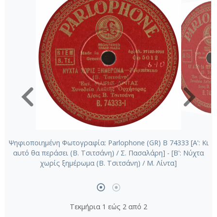
Ψηφιοποιημένη Φωτογραφία: Parlophone (GR) B 74333 [Α': Κι
αυτό θα περάσει (Β. Τσιτσάνη) / Σ. Πασαλάρη] - [Β': Νύχτα
χωρίς ξημέρωμα (Β. Τσιτσάνη) / Μ. Λίντα]
Τεκμήρια 1 εώς 2 από 2