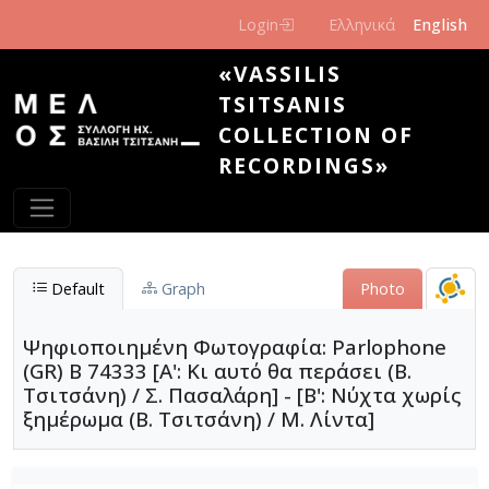
Skip to main content
Login
Ελληνικά
English
«VASSILIS
TSITSANIS
COLLECTION OF
RECORDINGS»
Default
Graph
Photo
Ψηφιοποιημένη Φωτογραφία: Parlophone
(GR) B 74333 [Α': Κι αυτό θα περάσει (Β.
Τσιτσάνη) / Σ. Πασαλάρη] - [Β': Νύχτα χωρίς
ξημέρωμα (Β. Τσιτσάνη) / Μ. Λίντα]