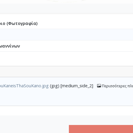
ιο (Φωτογραφία)
ωαννίνων
uKaneisThaSouKano.jpg
(jpg) [medium_side_2]
Περισσότερες πλ