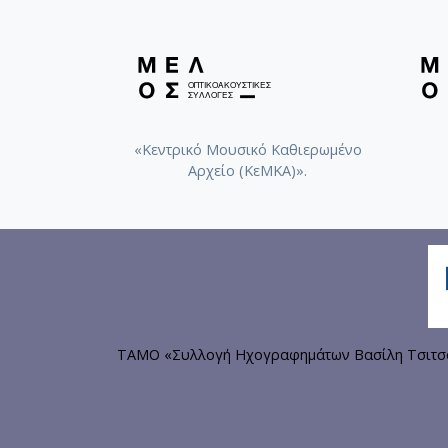
«Κεντρικό Μουσικό Καθιερωμένο
Αρχείο (ΚεΜΚΑ)».
ΤΑΜΟ «Συλλογή Ηχογραφημάτων Βασίλη Τσιτσάν