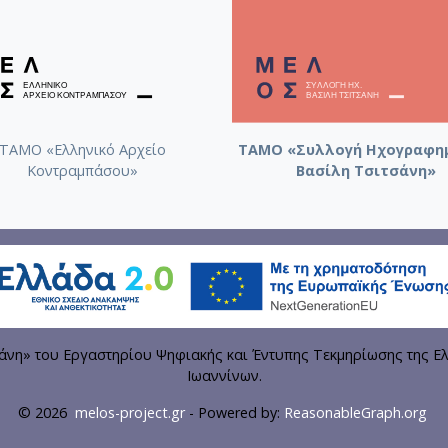
ΤΑΜΟ «Ελληνικό Αρχείο
ΤΑΜΟ «Συλλογή Ηχογραφη
Κοντραμπάσου»
Βασίλη Τσιτσάνη»
η» του Εργαστηρίου Ψηφιακής και Έντυπης Τεκμηρίωσης της Ελ
Ιωαννίνων.
© 2026
melos-project.gr
- Powered by:
ReasonableGraph.org