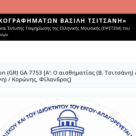
ΧΟΓΡΑΦΗΜΆΤΩΝ ΒΑΣΊΛΗ ΤΣΙΤΣΆΝΗ»
και Έντυπης Τεκμηρίωσης της Ελληνικής Μουσικής (ΕΨΕΤΕΜ) του
ίνων
GR) GA 7753 [Α': Ο αισθηματίας (Β. Τσιτσάνη) / 
νη) / Κορώνης, Φίλανδρος]