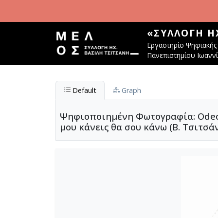
Παράκαμψη προς το κυρίως περιεχόμενο
«ΣΥΛΛΟΓΉ Η
Εργαστηρίο Ψηφιακής 
Πανεπιστημίου Ιωανν
Default
Graph
Ψηφιοποιημένη Φωτογραφία: Odeon (
μου κάνεις θα σου κάνω (Β. Τσιτσά