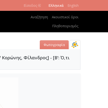
Είσοδος
Ελληνικά
English
Κεντρική πλοήγηση
Αναζήτηση
Ακουστικοί όροι
Πληθοπορισμός
Φωτογραφία
Κορώνης, Φίλανδρος] - [Β': Ό,τι