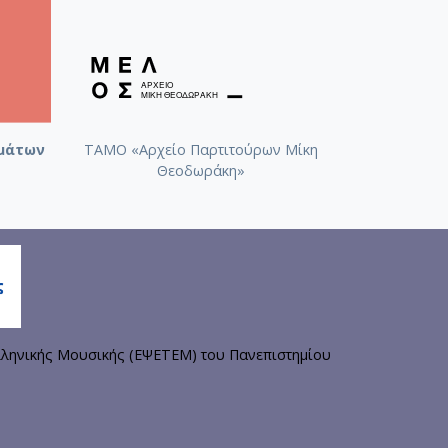
μάτων
ΤΑΜΟ «Αρχείο Παρτιτούρων Μίκη
Θεοδωράκη»
ληνικής Μουσικής (ΕΨΕΤΕΜ) του Πανεπιστημίου