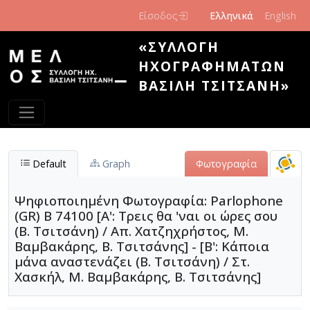
Παράκαμψη προς το κυρίως περιεχόμενο
Είσοδος
Ελληνικά
English
«ΣΥΛΛΟΓΉ
ΗΧΟΓΡΑΦΗΜΆΤΩΝ
ΒΑΣΊΛΗ ΤΣΙΤΣΆΝΗ»
Default
Graph
Φωτογραφία
Ψηφιοποιημένη Φωτογραφία: Parlophone
(GR) B 74100 [Α': Τρεις θα 'ναι οι ώρες σου
(Β. Τσιτσάνη) / Απ. Χατζηχρήστος, Μ.
Βαμβακάρης, Β. Τσιτσάνης] - [Β': Κάποια
μάνα αναστενάζει (Β. Τσιτσάνη) / Στ.
Χασκήλ, Μ. Βαμβακάρης, Β. Τσιτσάνης]