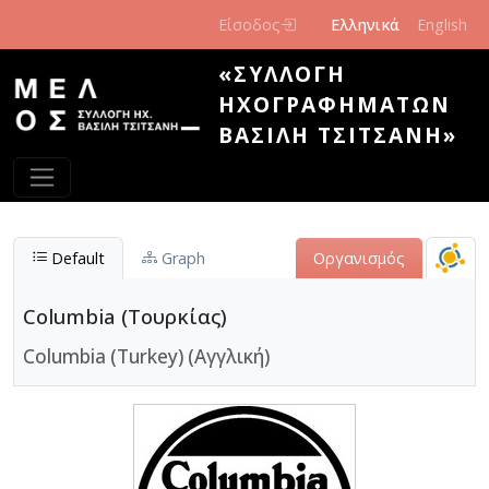
Παράκαμψη προς το κυρίως περιεχόμενο
Είσοδος
Ελληνικά
English
«ΣΥΛΛΟΓΉ
ΗΧΟΓΡΑΦΗΜΆΤΩΝ
ΒΑΣΊΛΗ ΤΣΙΤΣΆΝΗ»
Default
Graph
Οργανισμός
Columbia (Τουρκίας)
Columbia (Turkey) (Αγγλική)