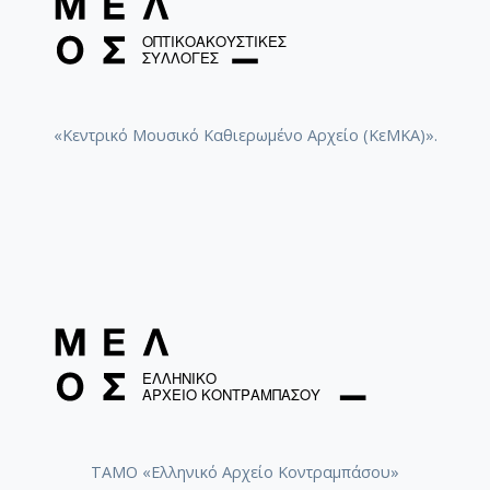
Νίνου, Γ. Τατασόπουλος, Γ. Μητσάκης]
Columbia (TUR) DT 386 [Α': Για τα μάτια π'
αγαπώ (Β. Τσιτσάνη) / Μ. Νίνου, Πρ.
Τσαουσάκης, Β. Τσιτσάνης] - [B': Ο
μπουφετζής (Γ. Παπαϊωάννου, Γ. Μπάτη) / Γ.
«Κεντρικό Μουσικό Καθιερωμένο Αρχείο (ΚεΜΚΑ)».
Παπαϊωάννου, Σ. Μπέλλου, Στ. Περπινιάδης]
Columbia (TUR) DT 387 [Α': Τα ωραία του
Τσιτσάνη (Β. Τσιτσάνη) / Οργανικό] - [B':
Τρίτη βροχερή (Α. Αγγελόπουλου, Γ.
Παπαϊωάννου) / Πρ. Τσαουσάκης, Μ. Νίνου]
Columbia (TUR) DT 392 [A': Πάλιωσε το
σακάκι μου (Β. Τσιτσάνη) / Στ. Χασκήλ, Β.
Τσιτσάνης] - [Β': Της μπαμπέσας το φιλί (Γ.
Μητσάκη) / Ι Γεωργακοπούλου, Στ.
Περπινιάδης, Γ. Μητσάκης]
Columbia (TUR) DT 494 [Α': Τα παιδιά της
αγοράς (Β. Τσιτσάνη) / Στρ. Παγιουμτζής, Β.
ΤΑΜΟ «Ελληνικό Αρχείο Κοντραμπάσου»
Τσιτσάνης] - [B': Γιαλέλι (Γ. Παπαϊωάννου) /