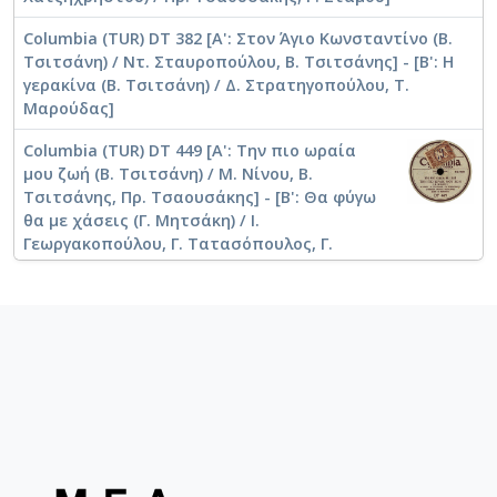
Columbia (TUR) DT 382 [A': Στον Άγιο Κωνσταντίνο (Β.
Τσιτσάνη) / Ντ. Σταυροπούλου, Β. Τσιτσάνης] - [Β': Η
γερακίνα (Β. Τσιτσάνη) / Δ. Στρατηγοπούλου, Τ.
Μαρούδας]
Columbia (TUR) DT 449 [Α': Την πιο ωραία
μου ζωή (Β. Τσιτσάνη) / Μ. Νίνου, Β.
Τσιτσάνης, Πρ. Τσαουσάκης] - [B': Θα φύγω
θα με χάσεις (Γ. Μητσάκη) / Ι.
Γεωργακοπούλου, Γ. Τατασόπουλος, Γ.
Μητσάκης]
Columbia (TUR) DT 448 [Α': Κι αν πάθεις και
καμιά ζημιά (Τσιτσάνη μου) (Β. Τσιτσάνη) /
Μ. Νίνου, Β. Τσιτσάνης] - [Β': Έπεσε
άρρωστο βαριά (Γ. Λαύκα) / Γ. Λαύκας, Ι.
Γεωργακοπούλου]
Columbia (TUR) DT 385 [A': Οι φάμπρικες (Β.
Τσιτσάνη) / Πρ. Τσαουσάκης, Μ. Νίνου, Β.
Τσιτσάνης] - [B': Βαλεντίνα (Γ. Μητσάκη) / Μ.