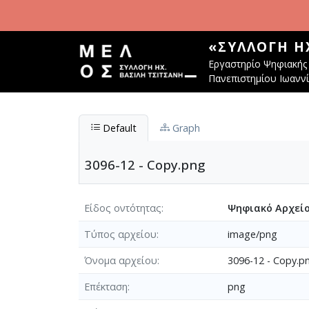
Παράκαμψη προς το κυρίως περιεχόμενο
«ΣΥΛΛΟΓΉ Η
Εργαστηρίο Ψηφιακής 
Πανεπιστημίου Ιωανν
Default
Graph
3096-12 - Copy.png
Είδος οντότητας
Ψηφιακό Αρχεί
Τύπος αρχείου
image/png
Όνομα αρχείου
3096-12 - Copy.p
Επέκταση
png