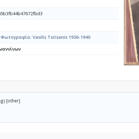
45b3fb44b47672fbd3
ωτογραφία: Vasilis Tsitsanis 1936-1940
ωαννίνων
g) [other]