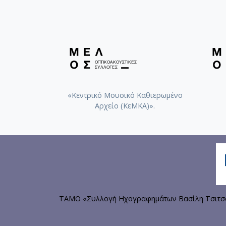
«Κεντρικό Μουσικό Καθιερωμένο
Αρχείο (ΚεΜΚΑ)».
ΤΑΜΟ «Συλλογή Ηχογραφημάτων Βασίλη Τσιτσάν