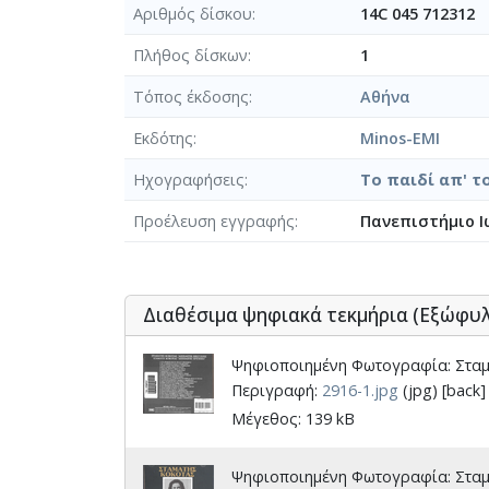
Αριθμός δίσκου
14C 045 712312
Πλήθος δίσκων
1
Τόπος έκδοσης
Αθήνα
Εκδότης
Minos-EMI
Ηχογραφήσεις
Το παιδί απ' το
Προέλευση εγγραφής
Πανεπιστήμιο Ι
Διαθέσιμα ψηφιακά τεκμήρια (Εξώφυ
Ψηφιοποιημένη Φωτογραφία: Σταμά
Περιγραφή:
2916-1.jpg
(jpg) [back]
Μέγεθος: 139 kB
Ψηφιοποιημένη Φωτογραφία: Σταμά