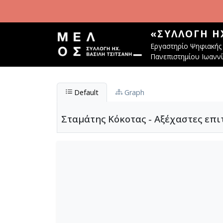
Παράκαμψη προς το κυρίως περιεχόμενο
«ΣΥΛΛΟΓΉ Η
Εργαστηρίο Ψηφιακής 
Πανεπιστημίου Ιωανν
Default
Graph
Σταμάτης Κόκοτας - Αξέχαστες επι