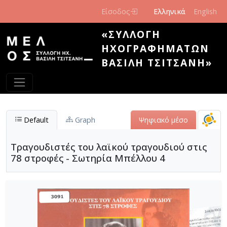
Παράκαμψη προς το κυρίως περιεχόμενο
Είσοδος
Ελληνικά
English
«ΣΥΛΛΟΓΉ
ΗΧΟΓΡΑΦΗΜΆΤΩΝ
ΒΑΣΊΛΗ ΤΣΙΤΣΆΝΗ»
Default
Graph
Ψηφιακό μέσο
Τραγουδιστές του λαϊκού τραγουδιού στις
78 στροφές - Σωτηρία Μπέλλου 4