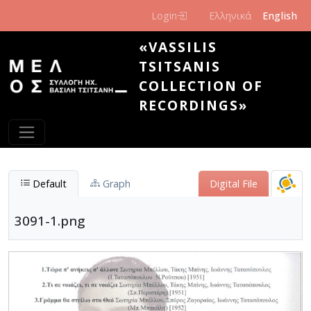
Skip to main content
Login
Ελληνικά
English
«VASSILIS
TSITSANIS
COLLECTION OF
RECORDINGS»
Default
Graph
Digital File
3091-1.png