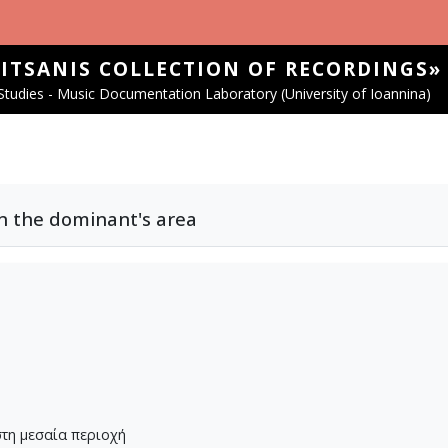
SITSANIS COLLECTION OF RECORDINGS»
tudies - Music Documentation Laboratory (University of Ioannina)
in the dominant's area
στη μεσαία περιοχή