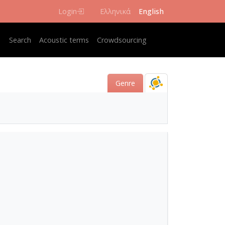
Login
Ελληνικά
English
Κεντρική πλοήγηση
Search
Acoustic terms
Crowdsourcing
Genre