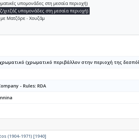
ρωματικές υπομονάδες στη μεσαία περιοχή)
ίζ/χιτζάζ υπομονάδες στη μεσαία περιοχή)
 με Ματζόρε - Χουζάμ
 χρωματικό (χρωματικό περιβάλλον στην περιοχή της δεσπόζο
 Company - Rules: RDA
annina
os (1904-1971) [1940]