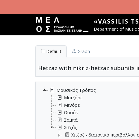
Skip to main content
«VASSILIS T
Department of Music S
Default
Graph
Hetzaz with nikriz-hetzaz subunits 
Μουσικός Τρόπος
Ματζόρε
Μινόρε
Ουσάκ
Σαμπά
Χιτζάζ
Χιτζάζ - διατονικό περιβάλλον 