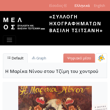
Παράκαμψη προς το κυρίως περιεχόμενο
Είσοδος
Ελληνικά
English
«ΣΥΛΛΟΓΉ
ΗΧΟΓΡΑΦΗΜΆΤΩΝ
ΒΑΣΊΛΗ ΤΣΙΤΣΆΝΗ»
Default
Graph
Ψηφιακό μέσο
Η Μαρίκα Νίνου στου Τζίμη του χοντρού