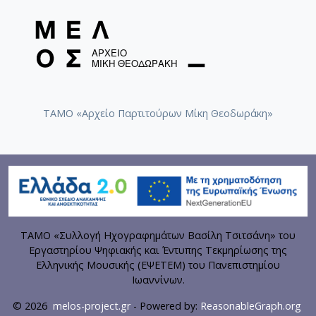
ΤΑΜΟ «Αρχείο Παρτιτούρων Μίκη Θεοδωράκη»
ΤΑΜΟ «Συλλογή Ηχογραφημάτων Βασίλη Τσιτσάνη» του
Εργαστηρίου Ψηφιακής και Έντυπης Τεκμηρίωσης της
Ελληνικής Μουσικής (ΕΨΕΤΕΜ) του Πανεπιστημίου
Ιωαννίνων.
© 2026
melos-project.gr
- Powered by:
ReasonableGraph.org