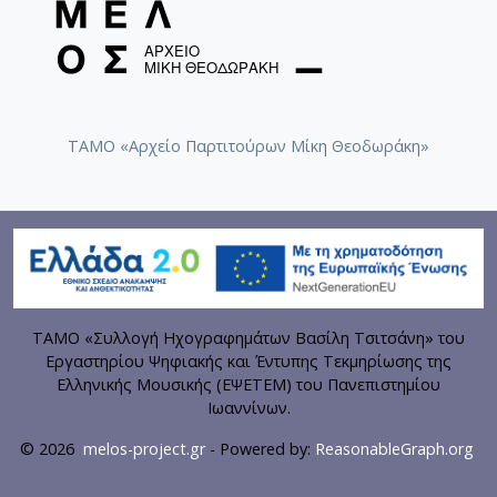
ΤΑΜΟ «Αρχείο Παρτιτούρων Μίκη Θεοδωράκη»
ΤΑΜΟ «Συλλογή Ηχογραφημάτων Βασίλη Τσιτσάνη» του
Εργαστηρίου Ψηφιακής και Έντυπης Τεκμηρίωσης της
Ελληνικής Μουσικής (ΕΨΕΤΕΜ) του Πανεπιστημίου
Ιωαννίνων.
© 2026
melos-project.gr
- Powered by:
ReasonableGraph.org