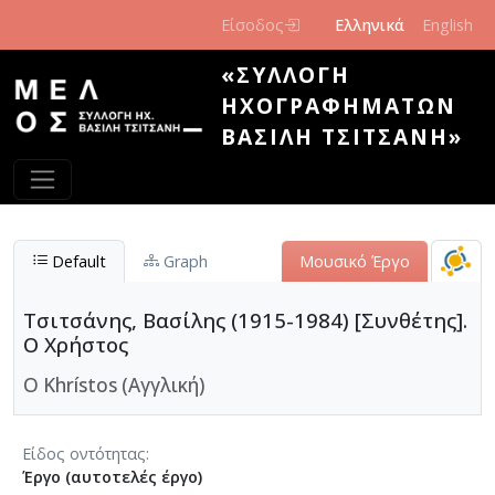
Παράκαμψη προς το κυρίως περιεχόμενο
Είσοδος
Ελληνικά
English
«ΣΥΛΛΟΓΉ
ΗΧΟΓΡΑΦΗΜΆΤΩΝ
ΒΑΣΊΛΗ ΤΣΙΤΣΆΝΗ»
Default
Graph
Μουσικό Έργο
Τσιτσάνης, Βασίλης (1915-1984) [Συνθέτης].
Ο Χρήστος
O Khrístos (Αγγλική)
Είδος οντότητας
Έργο (αυτοτελές έργο)