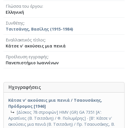
Γλώσσα του έργου
Ελληνική
Συνθέτης
Τσιτσάνης, Βασίλης (1915-1984)
Eναλλακτικός τίτλος
Κάτσε ν' ακούσεις μια πενιά
Προέλευση εγγραφής
Πανεπιστήμιο Ιωαννίνων
Ηχογραφήσεις
Κάτσε ν' ακούσεις μια πενιά / Τσαουσάκης,
Πρόδρομος [1946]
↳
[Δίσκος 78 στροφών] HMV (GR) GA 7351 [Α':
Αραπίνες (Β. Τσιτσάνη) / Φ. Πολυμέρης] - [Β': Κάτσε ν'
ακούσεις μια πενιά (Β. Τσιτσάνη) / Πρ. Τσαουσάκης, Β.