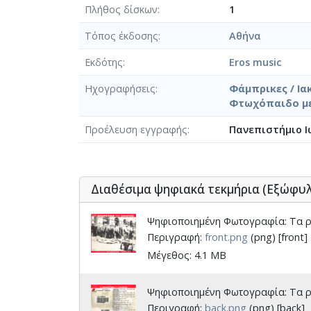
Πλήθος δίσκων
1
Τόπος έκδοσης
Αθήνα
Εκδότης
Eros music
Ηχογραφήσεις
Φάμπρικες / Ια
Φτωχόπαιδο με 
Προέλευση εγγραφής
Πανεπιστήμιο Ι
Διαθέσιμα ψηφιακά τεκμήρια (Εξώφυ
Ψηφιοποιημένη Φωτογραφία: Τα ρε
Περιγραφή:
front.png
(png) [front]
Μέγεθος: 4.1 MB
Ψηφιοποιημένη Φωτογραφία: Τα ρε
Περιγραφή:
back.png
(png) [back]