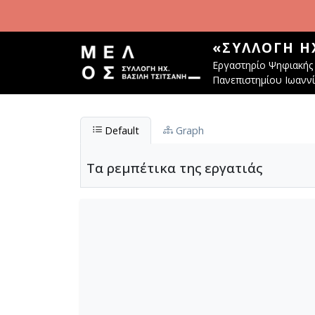
Παράκαμψη προς το κυρίως περιεχόμενο
«ΣΥΛΛΟΓΉ Η
Εργαστηρίο Ψηφιακής 
Πανεπιστημίου Ιωανν
Default
Graph
Τα ρεμπέτικα της εργατιάς