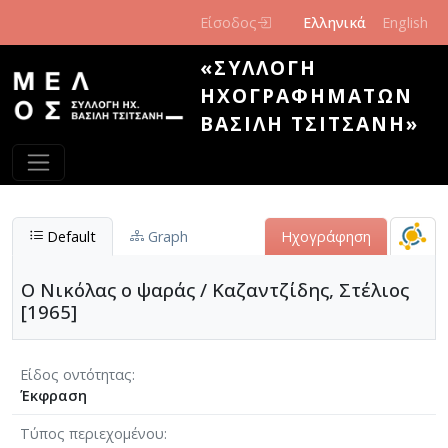
Παράκαμψη προς το κυρίως περιεχόμενο
Είσοδος
Ελληνικά
English
«ΣΥΛΛΟΓΉ
ΗΧΟΓΡΑΦΗΜΆΤΩΝ
ΒΑΣΊΛΗ ΤΣΙΤΣΆΝΗ»
Default
Graph
Ηχογράφηση
Ο Νικόλας ο ψαράς / Καζαντζίδης, Στέλιος
[1965]
Είδος οντότητας
Έκφραση
Τύπος περιεχομένου