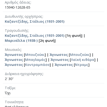
Αριθμός άδειας
15940-12628-65
Διευθυντής ορχήστρας
Καζαντζίδης, Στέλιος (1931-2001)
Τραγουδιστής
Καζαντζίδης, Στέλιος (1931-2001)
[1η φωνή] |
Μαρινέλλα (1938-)
[2η φωνή]
Μουσικός
Άγνωστος
[
Μπουζούκι
] |
Άγνωστος
[
Μπουζούκι
] |
Άγνωστος
[
Μπαγλαμάς
] |
Άγνωστος
[
Λαϊκή κιθάρα
] |
Άγνωστος
[
Κοντραμπάσο
] |
Άγνωστος
[
Ντραμς
]
Διάρκεια ηχογράφησης
2' 30''
Ταξίμι
Όχι
Τονικότητα
Φα♯ ελάσσονα