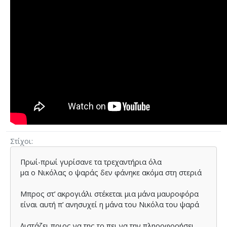
Στίχοι
Πρωί-πρωί γυρίσανε τα τρεχαντήρια όλα
µα ο Νικόλας ο ψαράς δεν φάνηκε ακόµα στη στεριά
Μπρος στ’ ακρογιάλι στέκεται µια µάνα µαυροφόρα
είναι αυτή π’ ανησυχεί η µάνα του Νικόλα του ψαρά
∆ιστάζει ποιος να της το πει να την πληροφορήσει