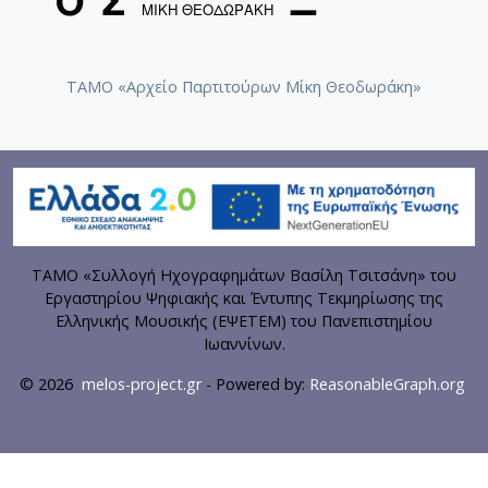
ΤΑΜΟ «Αρχείο Παρτιτούρων Μίκη Θεοδωράκη»
ΤΑΜΟ «Συλλογή Ηχογραφημάτων Βασίλη Τσιτσάνη» του
Εργαστηρίου Ψηφιακής και Έντυπης Τεκμηρίωσης της
Ελληνικής Μουσικής (ΕΨΕΤΕΜ) του Πανεπιστημίου
Ιωαννίνων.
© 2026
melos-project.gr
- Powered by:
ReasonableGraph.org