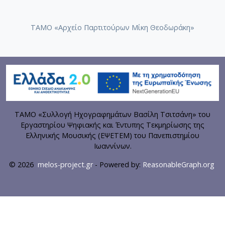
ΤΑΜΟ «Αρχείο Παρτιτούρων Μίκη Θεοδωράκη»
ΤΑΜΟ «Συλλογή Ηχογραφημάτων Βασίλη Τσιτσάνη» του
Εργαστηρίου Ψηφιακής και Έντυπης Τεκμηρίωσης της
Ελληνικής Μουσικής (ΕΨΕΤΕΜ) του Πανεπιστημίου
Ιωαννίνων.
© 2026
melos-project.gr
- Powered by:
ReasonableGraph.org