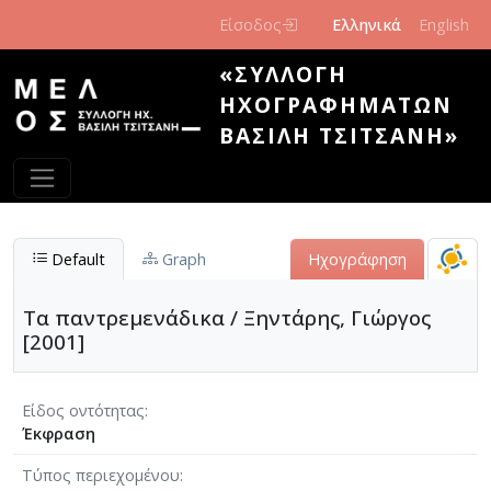
Παράκαμψη προς το κυρίως περιεχόμενο
Είσοδος
Ελληνικά
English
«ΣΥΛΛΟΓΉ
ΗΧΟΓΡΑΦΗΜΆΤΩΝ
ΒΑΣΊΛΗ ΤΣΙΤΣΆΝΗ»
Default
Graph
Ηχογράφηση
Τα παντρεμενάδικα / Ξηντάρης, Γιώργος
[2001]
Είδος οντότητας
Έκφραση
Τύπος περιεχομένου