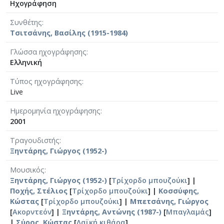
Ηχογράφηση
Συνθέτης
Τσιτσάνης, Βασίλης (1915-1984)
Γλώσσα ηχογράφησης
Ελληνική
Τύπος ηχογράφησης
Live
Ημερομηνία ηχογράφησης
2001
Τραγουδιστής
Ξηντάρης, Γιώργος (1952-)
Μουσικός
Ξηντάρης, Γιώργος (1952-)
[
Τρίχορδο μπουζούκι
] |
Ποχής, Στέλιος
[
Τρίχορδο μπουζούκι
] |
Κοσσύφης,
Κώστας
[
Τρίχορδο μπουζούκι
] |
Μπετσάνης, Γιώργος
[
Ακορντεόν
] |
Ξηντάρης, Αντώνης (1987-)
[
Μπαγλαμάς
]
|
Σύρος, Κώστας
[
Λαϊκή κιθάρα
]