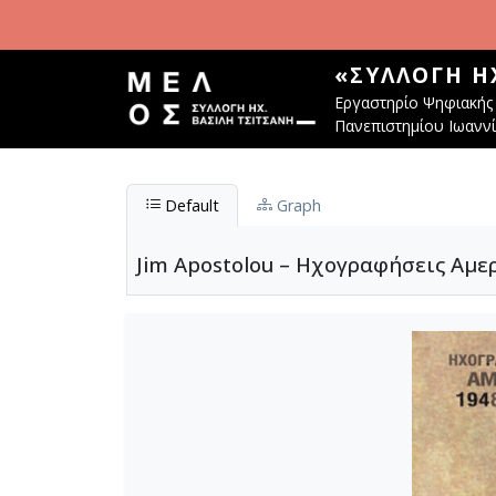
Παράκαμψη προς το κυρίως περιεχόμενο
«ΣΥΛΛΟΓΉ Η
Εργαστηρίο Ψηφιακής 
Πανεπιστημίου Ιωανν
Default
Graph
Jim Apostolou – Ηχογραφήσεις Αμε