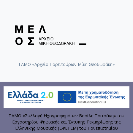
ΤΑΜΟ «Αρχείο Παρτιτούρων Μίκη Θεοδωράκη»
ΤΑΜΟ «Συλλογή Ηχογραφημάτων Βασίλη Τσιτσάνη» του
Εργαστηρίου Ψηφιακής και Έντυπης Τεκμηρίωσης της
Ελληνικής Μουσικής (ΕΨΕΤΕΜ) του Πανεπιστημίου