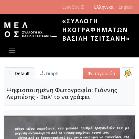
Παράκαμψη προς το κυρίως περιεχόμενο
Είσοδος
Ελληνικά
English
«ΣΥΛΛΟΓΉ
ΗΧΟΓΡΑΦΗΜΆΤΩΝ
ΒΑΣΊΛΗ ΤΣΙΤΣΆΝΗ»
Default
Graph
Φωτογραφία
Ψηφιοποιημένη Φωτογραφία: Γιάννης
Λεμπέσης - Βαλ' το να γράφει