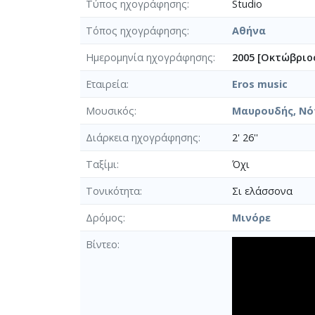
Τύπος ηχογράφησης
Studio
Τόπος ηχογράφησης
Αθήνα
Ημερομηνία ηχογράφησης
2005 [Οκτώβριο
Εταιρεία
Eros music
Μουσικός
Μαυρουδής, Νότ
Διάρκεια ηχογράφησης
2' 26''
Ταξίμι
Όχι
Τονικότητα
Σι ελάσσονα
Δρόμος
Μινόρε
Βίντεο