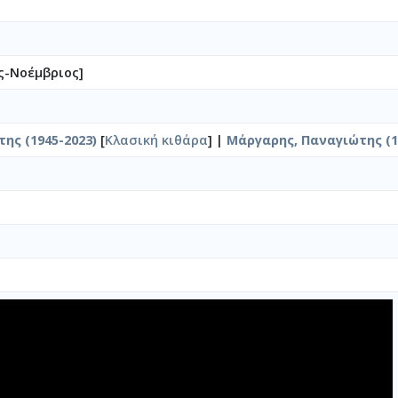
ς-Νοέμβριος]
ης (1945-2023)
[
Κλασική κιθάρα
] |
Μάργαρης, Παναγιώτης (1