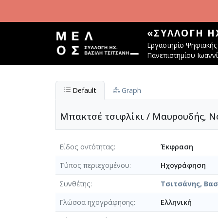
Παράκαμψη προς το κυρίως περιεχόμενο
«ΣΥΛΛΟΓΉ Η
Εργαστηρίο Ψηφιακής 
Πανεπιστημίου Ιωανν
Default
Graph
Μπακτσέ τσιφλίκι / Μαυρουδής, Νό
Είδος οντότητας
Έκφραση
Τύπος περιεχομένου
Ηχογράφηση
Συνθέτης
Τσιτσάνης, Βασί
Γλώσσα ηχογράφησης
Ελληνική