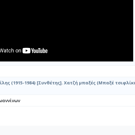
ίλης (1915-1984) [Συνθέτης]. Χατζή μπαξές (Μπαξέ τσιφλίκι
ωαννίνων