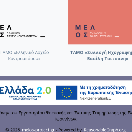
ΤΑΜΟ «Ελληνικό Αρχείο
ΤΑΜΟ «Συλλογή Ηχογραφη
Κοντραμπάσου»
Βασίλη Τσιτσάνη»
η» του Εργαστηρίου Ψηφιακής και Έντυπης Τεκμηρίωσης της Ελ
Ιωαννίνων.
© 2026
melos-project.gr
- Powered by:
ReasonableGraph.org