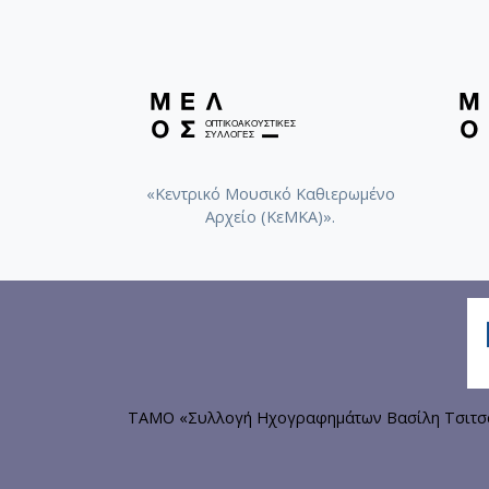
«Κεντρικό Μουσικό Καθιερωμένο
Αρχείο (ΚεΜΚΑ)».
ΤΑΜΟ «Συλλογή Ηχογραφημάτων Βασίλη Τσιτσάν