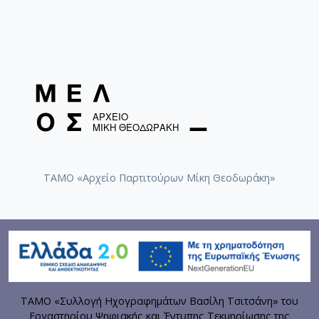
ΤΑΜΟ «Αρχείο Παρτιτούρων Μίκη Θεοδωράκη»
ΤΑΜΟ «Συλλογή Ηχογραφημάτων Βασίλη Τσιτσάνη» του
Εργαστηρίου Ψηφιακής και Έντυπης Τεκμηρίωσης της