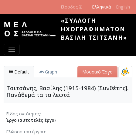
Παράκαμψη προς το κυρίως περιεχόμενο
Είσοδος
Ελληνικά
English
«ΣΥΛΛΟΓΉ
ΗΧΟΓΡΑΦΗΜΆΤΩΝ
ΒΑΣΊΛΗ ΤΣΙΤΣΆΝΗ»
Default
Graph
Μουσικό Έργο
Τσιτσάνης, Βασίλης (1915-1984) [Συνθέτης].
Πανάθεμά τα τα λεφτά
Είδος οντότητας
Έργο (αυτοτελές έργο)
Γλώσσα του έργου