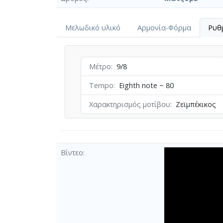
Μελωδικό υλικό
Αρμονία-Φόρμα
Ρυθ
Μέτρο
9/8
Tempo
Eighth note ~ 80
Χαρακτηρισμός μοτίβου
Ζεϊμπέκικος
Βίντεο