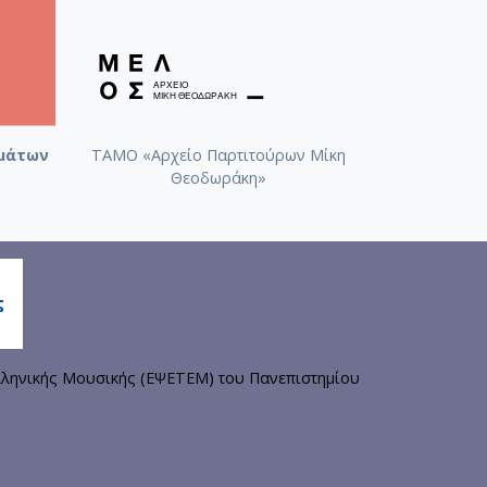
μάτων
ΤΑΜΟ «Αρχείο Παρτιτούρων Μίκη
Θεοδωράκη»
ληνικής Μουσικής (ΕΨΕΤΕΜ) του Πανεπιστημίου