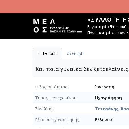
Παράκαμψη προς το κυρίως περιεχόμενο
«ΣΥΛΛΟΓΉ Η
Εργαστηρίο Ψηφιακής 
Πανεπιστημίου Ιωανν
Default
Graph
Και ποια γυναίκα δεν ξετρελαίνεις
Είδος οντότητας
Έκφραση
Τύπος περιεχομένου
Ηχογράφηση
Συνθέτης
Τσιτσάνης, Βασί
Γλώσσα ηχογράφησης
Ελληνική