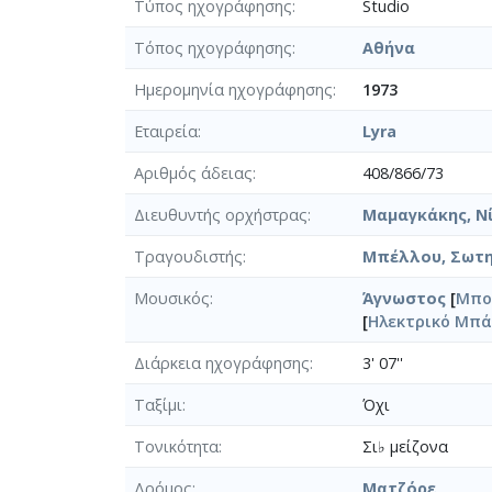
Τύπος ηχογράφησης
Studio
Τόπος ηχογράφησης
Αθήνα
Ημερομηνία ηχογράφησης
1973
Εταιρεία
Lyra
Αριθμός άδειας
408/866/73
Διευθυντής ορχήστρας
Μαμαγκάκης, Νί
Τραγουδιστής
Μπέλλου, Σωτηρ
Μουσικός
Άγνωστος
[
Μπο
[
Ηλεκτρικό Μπ
Διάρκεια ηχογράφησης
3' 07''
Ταξίμι
Όχι
Τονικότητα
Σι♭ μείζονα
Δρόμος
Ματζόρε