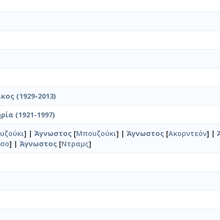
κος (1929-2013)
ία (1921-1997)
υζούκι
] |
Άγνωστος
[
Μπουζούκι
] |
Άγνωστος
[
Ακορντεόν
] |
άσο
] |
Άγνωστος
[
Ντραμς
]