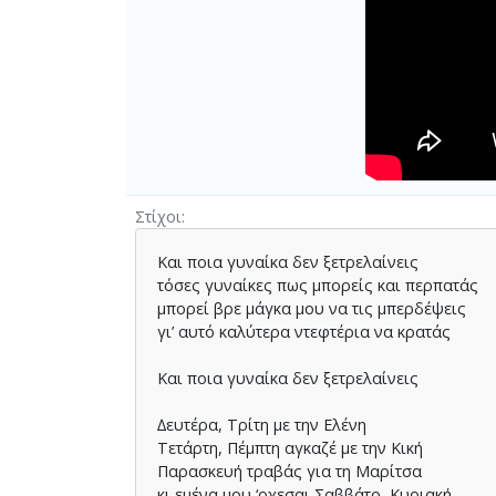
Στίχοι
Και ποια γυναίκα δεν ξετρελαίνεις
τόσες γυναίκες πως µπορείς και περπατάς
µπορεί βρε µάγκα µου να τις µπερδέψεις
γι’ αυτό καλύτερα ντεφτέρια να κρατάς
Και ποια γυναίκα δεν ξετρελαίνεις
∆ευτέρα, Τρίτη µε την Ελένη
Τετάρτη, Πέµπτη αγκαζέ µε την Κική
Παρασκευή τραβάς για τη Μαρίτσα
κι εµένα µου ‘ρχεσαι Σαββάτο, Κυριακή