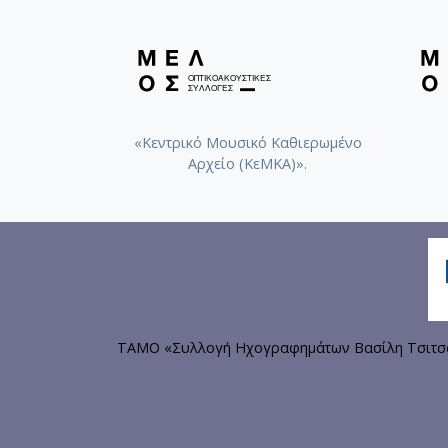
«Κεντρικό Μουσικό Καθιερωμένο
Αρχείο (ΚεΜΚΑ)».
ΤΑΜΟ «Συλλογή Ηχογραφημάτων Βασίλη Τσιτσάν