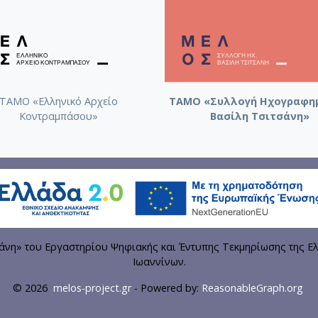
ΤΑΜΟ «Ελληνικό Αρχείο
ΤΑΜΟ «Συλλογή Ηχογραφη
Κοντραμπάσου»
Βασίλη Τσιτσάνη»
η» του Εργαστηρίου Ψηφιακής και Έντυπης Τεκμηρίωσης της Ελ
Ιωαννίνων.
© 2026
melos-project.gr
- Powered by:
ReasonableGraph.org