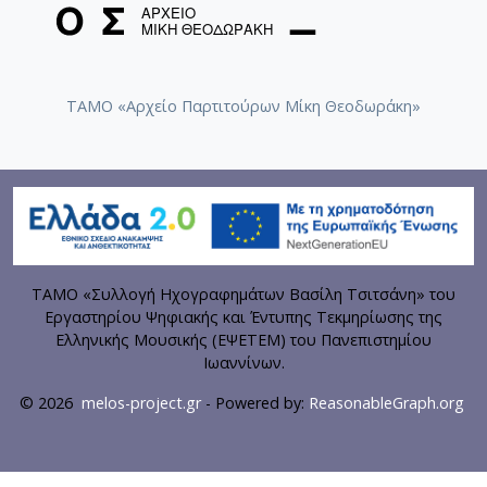
ΤΑΜΟ «Αρχείο Παρτιτούρων Μίκη Θεοδωράκη»
ΤΑΜΟ «Συλλογή Ηχογραφημάτων Βασίλη Τσιτσάνη» του
Εργαστηρίου Ψηφιακής και Έντυπης Τεκμηρίωσης της
Ελληνικής Μουσικής (ΕΨΕΤΕΜ) του Πανεπιστημίου
Ιωαννίνων.
© 2026
melos-project.gr
- Powered by:
ReasonableGraph.org