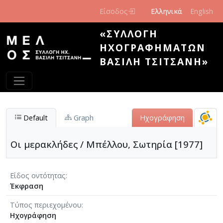
Παράκαμψη προς το κυρίως περιεχόμενο
Είσοδος
Ελληνικά
English
«ΣΥΛΛΟΓΉ
ΗΧΟΓΡΑΦΗΜΆΤΩΝ
ΒΑΣΊΛΗ ΤΣΙΤΣΆΝΗ»
Default
Graph
Ηχογράφηση
Οι μερακλήδες / Μπέλλου, Σωτηρία [1977]
Είδος οντότητας
Έκφραση
Τύπος περιεχομένου
Ηχογράφηση