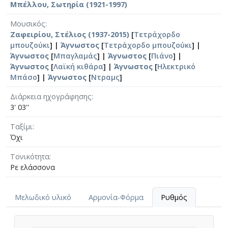
Μπέλλου, Σωτηρία (1921-1997)
Μουσικός
Ζαφειρίου, Στέλιος (1937-2015)
[
Τετράχορδο
μπουζούκι
] |
Άγνωστος
[
Τετράχορδο μπουζούκι
] |
Άγνωστος
[
Μπαγλαμάς
] |
Άγνωστος
[
Πιάνο
] |
Άγνωστος
[
Λαϊκή κιθάρα
] |
Άγνωστος
[
Ηλεκτρικό
Μπάσο
] |
Άγνωστος
[
Ντραμς
]
Διάρκεια ηχογράφησης
3' 03''
Ταξίμι
Όχι
Τονικότητα
Ρε ελάσσονα
Μελωδικό υλικό
Αρμονία-Φόρμα
Ρυθμός