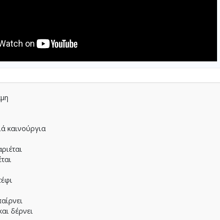
άµη
ιά καινούργια
αριέται
έται
τέφι
παίρνει
και δέρνει