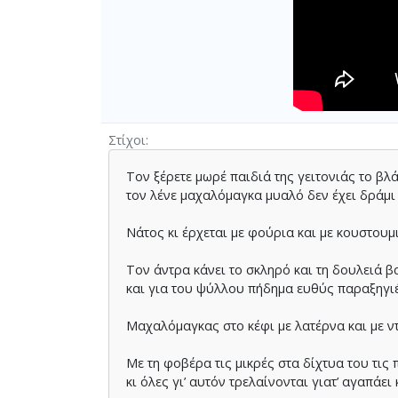
Στίχοι
Τον ξέρετε µωρέ παιδιά της γειτονιάς το βλ
τον λένε µαχαλόµαγκα µυαλό δεν έχει δράµι
Νάτος κι έρχεται µε φούρια και µε κουστουµ
Τον άντρα κάνει το σκληρό και τη δουλειά β
και για του ψύλλου πήδηµα ευθύς παραξηγι
Μαχαλόµαγκας στο κέφι µε λατέρνα και µε ν
Με τη φοβέρα τις µικρές στα δίχτυα του τις 
κι όλες γι’ αυτόν τρελαίνονται γιατ’ αγαπάει 