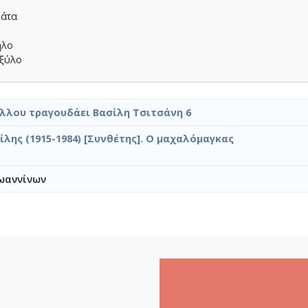
µάτα
ήλο
 ξύλο
αξηγήσεις
λλου τραγουδάει Βασίλη Τσιτσάνη 6
ίλης (1915-1984) [Συνθέτης]. Ο μαχαλόμαγκας
ωαννίνων