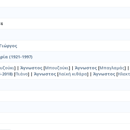
74
Γιώργος
ία (1921-1997)
υζούκι
] |
Άγνωστος
[
Μπουζούκι
] |
Άγνωστος
[
Μπαγλαμάς
] 
-2018)
[
Πιάνο
] |
Άγνωστος
[
Λαϊκή κιθάρα
] |
Άγνωστος
[
Ηλεκ