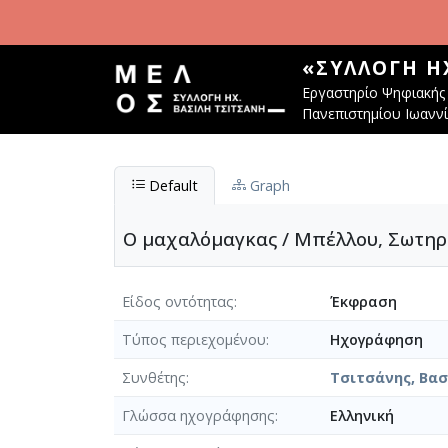
Παράκαμψη προς το κυρίως περιεχόμενο
«ΣΥΛΛΟΓΉ Η
Εργαστηρίο Ψηφιακής 
Πανεπιστημίου Ιωανν
Default
Graph
Ο μαχαλόμαγκας / Μπέλλου, Σωτηρί
Είδος οντότητας
Έκφραση
Τύπος περιεχομένου
Ηχογράφηση
Συνθέτης
Τσιτσάνης, Βασί
Γλώσσα ηχογράφησης
Ελληνική