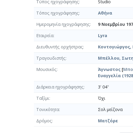
Τύπος ηχογράφησης
Studio
Τόπος ηχογράφησης
Αθήνα
Ημερομηνία ηχογράφησης
9 Νοεμβρίου 19
Εταιρεία
Lyra
Διευθυντής ορχήστρας
Κοντογιώργος, 
Τραγουδιστής
Μπέλλου, Σωτηρ
Μουσικός
Άγνωστος
[
Μπο
Ευαγγελία (1928
Διάρκεια ηχογράφησης
3' 04''
Ταξίμι
Όχι
Τονικότητα
Σολ μείζονα
Δρόμος
Ματζόρε