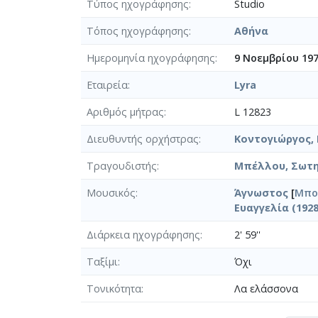
Τύπος ηχογράφησης
Studio
Τόπος ηχογράφησης
Αθήνα
Ημερομηνία ηχογράφησης
9 Νοεμβρίου 19
Εταιρεία
Lyra
Αριθμός μήτρας
L 12823
Διευθυντής ορχήστρας
Κοντογιώργος, 
Τραγουδιστής
Μπέλλου, Σωτηρ
Μουσικός
Άγνωστος
[
Μπο
Ευαγγελία (1928
Διάρκεια ηχογράφησης
2' 59''
Ταξίμι
Όχι
Τονικότητα
Λα ελάσσονα