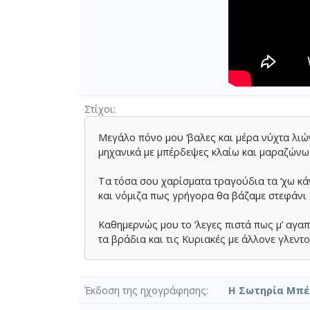
Στίχοι
Μεγάλο πόνο µου ‘βαλες και µέρα νύχτα λι
µηχανικά µε µπέρδεψες κλαίω και µαραζώνω
Τα τόσα σου χαρίσµατα τραγούδια τα ‘χω κά
και νόµιζα πως γρήγορα θα βάζαµε στεφάνι
Καθηµερνώς µου το ‘λεγες πιστά πως µ’ αγα
τα βράδια και τις Κυριακές µε άλλονε γλεντ
Έκδοση της ηχογράφησης
Η Σωτηρία Μπέ