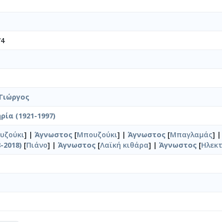
74
Γιώργος
ία (1921-1997)
υζούκι
] |
Άγνωστος
[
Μπουζούκι
] |
Άγνωστος
[
Μπαγλαμάς
] 
-2018)
[
Πιάνο
] |
Άγνωστος
[
Λαϊκή κιθάρα
] |
Άγνωστος
[
Ηλεκ