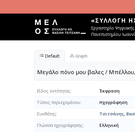
Παράκαμψη προς το κυρίως περιεχόμενο
«ΣΥΛΛΟΓΉ Η
Εργαστηρίο Ψηφιακής 
Πανεπιστημίου Ιωανν
Default
Graph
Μεγάλο πόνο μου βαλες / Μπέλλου,
Είδος οντότητας
Έκφραση
Τύπος περιεχομένου
Ηχογράφηση
Συνθέτης
Τσιτσάνης, Βασί
Γλώσσα ηχογράφησης
Ελληνική