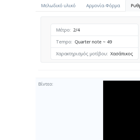
Μελωδικό υλικό
Αρμονία-Φόρμα
Ρυθ
Μέτρο
2/4
Tempo
Quarter note ~ 49
Χαρακτηρισμός μοτίβου
Χασάπικος
Βίντεο