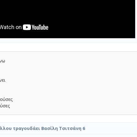
ώνω
νει
πούσες
ούσες
λλου τραγουδάει Βασίλη Τσιτσάνη 6